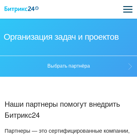
ВОЗМОЖНОСТИ
Организация задач и проектов
ЦЕНЫ
ИНТЕГРАЦИИ
Выбрать партнёра
ВНЕДРЕНИЕ
Выбрать партнёра
ПОДДЕРЖКА
Наши партнеры помогут внедрить
Стать партнёром
Битрикс24
ҚАЗАҚША
Кейсы партнеров
ПОЛУЧИТЬ БЕСПЛАТНО
Партнеры — это сертифицированные компании,