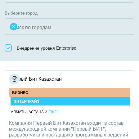
Коробочная версия
Благотворительность
Создание сайтов
Выберите город
Недвижимость, риэлтерские компании
Интернет-магазин и CRM
Образование, наука
Крупные корпоративные внедрения
Общественно-политические организации
Внедрение уровня Enterprise
Внедрение для медицины
Охрана, безопасность
Внедрение для гос.организаций
Промышленность
Внедрение онлайн-продаж
Первый Бит Казахстан
СМИ, издательства, справочники
Внедрение онлайн-офиса / Интранета
БИЗНЕС
Страхование
ЭНТЕРПРАЙЗ
АЛМАТЫ
,
АСТАНА
И
ЕЩЕ 1
Строительство, ремонт и благоустройство
Компания Первый Бит Казахстан входит в состав
международной компании "Первый БИТ",
Транспорт, Авиация, автобизнес
разработчика и поставщика программных решений