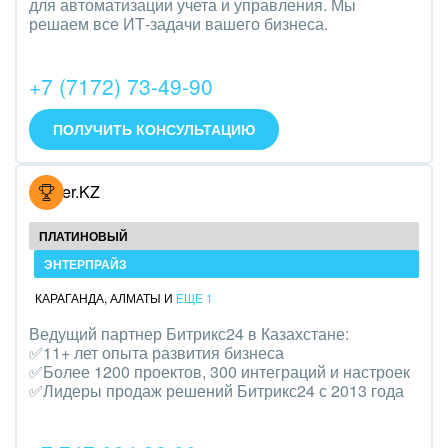
для автоматизации учета и управления. Мы
Трудоустройство
решаем все ИТ-задачи вашего бизнеса.
Красота, фитнес, спорт
+7 (7172) 73-49-90
PR, маркетинг, реклама,
ПОЛУЧИТЬ КОНСУЛЬТАЦИЮ
АПК и пищевая промышленность
Выставки, семинары, конференции
Hoster.KZ
Горнодобывающая отрасль
ПЛАТИНОВЫЙ
ЭНТЕРПРАЙЗ
Досуг, туризм и отдых
КАРАГАНДА
,
АЛМАТЫ
И
ЕЩЕ 1
Изготовление памятников и мемориальных
Ведущий партнер Битрикс24 в Казахстане:
комплексов
✅11+ лет опыта развития бизнеса
✅Более 1200 проектов, 300 интеграций и настроек
Инвестиционный бизнес
✅Лидеры продаж решений Битрикс24 с 2013 года
Интерьер, дизайн, декор