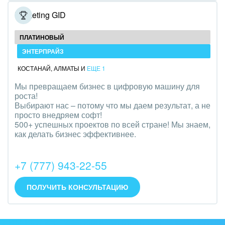
Полиграфия
Marketing GID
Ритуальные услуги
ПЛАТИНОВЫЙ
ЭНТЕРПРАЙЗ
Рынки и торговля
КОСТАНАЙ
,
АЛМАТЫ
И
ЕЩЕ 1
Связь и телекоммуникации
Мы превращаем бизнес в цифровую машину для
роста!
Финансы, бухгалтерия, банки
Выбирают нас – потому что мы даем результат, а не
просто внедряем софт!
Химия и нефтехимия
500+ успешных проектов по всей стране! Мы знаем,
как делать бизнес эффективнее.
Электроэнергетика
+7 (777) 943-22-55
Ювелирное дело
Юриспруденция
ПОЛУЧИТЬ КОНСУЛЬТАЦИЮ