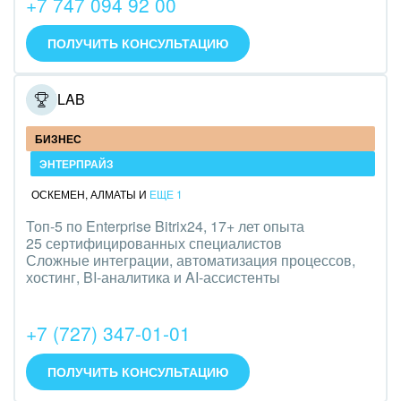
+7 747 094 92 00
IT, Интернет
ПОЛУЧИТЬ КОНСУЛЬТАЦИЮ
Консалтинговые и управленческие услуги
ONELAB
Культурные события, спорт, шоу-бизнес
БИЗНЕС
Логистика
ЭНТЕРПРАЙЗ
Мебель, лес, деревообработка
ОСКЕМЕН
,
АЛМАТЫ
И
ЕЩЕ 1
Медицина и фармацевтика
Топ-5 по Enterprise Bitrix24, 17+ лет опыта
25 сертифицированных специалистов
Сложные интеграции, автоматизация процессов,
Металлургия
хостинг, BI-аналитика и AI-ассистенты
Мода, одежда, аксессуары, стиль
+7 (727) 347-01-01
Нефть, газ
ПОЛУЧИТЬ КОНСУЛЬТАЦИЮ
Оборудование, техника