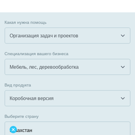
Какая нужна помощь
Организация задач и проектов
Все
Специализация вашего бизнеса
Внедрение CRM
Мебель, лес, деревообработка
Внедрение КЭДО
Все
Вид продукта
Интеграция с 1С
Гостинично-ресторанный бизнес
Коробочная версия
Организация задач и проектов
Государственные организации
Все
Внедрение Бизнес-процессов
Выберите страну
Коммунальные услуги, ЖКХ
Облачный Битрикс24
Системное администрирование
Некоммерческие, религиозные организации,