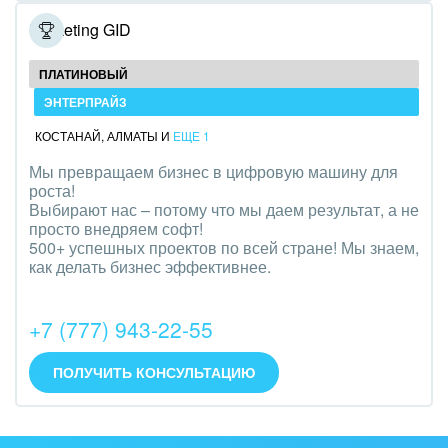
Полиграфия
Marketing GID
Ритуальные услуги
ПЛАТИНОВЫЙ
ЭНТЕРПРАЙЗ
Рынки и торговля
КОСТАНАЙ
,
АЛМАТЫ
И
ЕЩЕ 1
Связь и телекоммуникации
Мы превращаем бизнес в цифровую машину для
роста!
Финансы, бухгалтерия, банки
Выбирают нас – потому что мы даем результат, а не
просто внедряем софт!
Химия и нефтехимия
500+ успешных проектов по всей стране! Мы знаем,
как делать бизнес эффективнее.
Электроэнергетика
+7 (777) 943-22-55
Ювелирное дело
Юриспруденция
ПОЛУЧИТЬ КОНСУЛЬТАЦИЮ