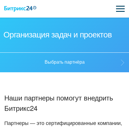
ВОЗМОЖНОСТИ
Организация задач и проектов
ЦЕНЫ
ИНТЕГРАЦИИ
Выбрать партнёра
ВНЕДРЕНИЕ
Выбрать партнёра
ПОДДЕРЖКА
Наши партнеры помогут внедрить
Стать партнёром
Битрикс24
ҚАЗАҚША
Кейсы партнеров
ПОЛУЧИТЬ БЕСПЛАТНО
Партнеры — это сертифицированные компании,