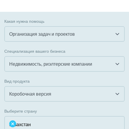
Какая нужна помощь
Организация задач и проектов
Все
Специализация вашего бизнеса
Внедрение CRM
Недвижимость, риэлтерские компании
Внедрение КЭДО
Все
Вид продукта
Интеграция с 1С
Гостинично-ресторанный бизнес
Коробочная версия
Организация задач и проектов
Государственные организации
Все
Внедрение Бизнес-процессов
Выберите страну
Коммунальные услуги, ЖКХ
Облачный Битрикс24
Системное администрирование
Некоммерческие, религиозные организации,