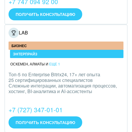
+7 747 094 92 00
IT, Интернет
ПОЛУЧИТЬ КОНСУЛЬТАЦИЮ
Консалтинговые и управленческие услуги
ONELAB
Культурные события, спорт, шоу-бизнес
БИЗНЕС
Логистика
ЭНТЕРПРАЙЗ
Мебель, лес, деревообработка
ОСКЕМЕН
,
АЛМАТЫ
И
ЕЩЕ 1
Медицина и фармацевтика
Топ-5 по Enterprise Bitrix24, 17+ лет опыта
25 сертифицированных специалистов
Сложные интеграции, автоматизация процессов,
Металлургия
хостинг, BI-аналитика и AI-ассистенты
Мода, одежда, аксессуары, стиль
+7 (727) 347-01-01
Нефть, газ
ПОЛУЧИТЬ КОНСУЛЬТАЦИЮ
Оборудование, техника