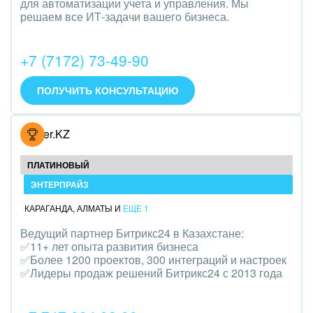
для автоматизации учета и управления. Мы
Трудоустройство
решаем все ИТ-задачи вашего бизнеса.
Красота, фитнес, спорт
+7 (7172) 73-49-90
PR, маркетинг, реклама,
ПОЛУЧИТЬ КОНСУЛЬТАЦИЮ
АПК и пищевая промышленность
Выставки, семинары, конференции
Hoster.KZ
Горнодобывающая отрасль
ПЛАТИНОВЫЙ
ЭНТЕРПРАЙЗ
Досуг, туризм и отдых
КАРАГАНДА
,
АЛМАТЫ
И
ЕЩЕ 1
Изготовление памятников и мемориальных
Ведущий партнер Битрикс24 в Казахстане:
комплексов
✅11+ лет опыта развития бизнеса
✅Более 1200 проектов, 300 интеграций и настроек
Инвестиционный бизнес
✅Лидеры продаж решений Битрикс24 с 2013 года
Интерьер, дизайн, декор