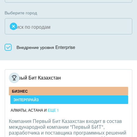
Коробочная версия
Благотворительность
Создание сайтов
Выберите город
Недвижимость, риэлтерские компании
Интернет-магазин и CRM
Образование, наука
Крупные корпоративные внедрения
Общественно-политические организации
Внедрение уровня Enterprise
Внедрение для медицины
Охрана, безопасность
Внедрение для гос.организаций
Промышленность
Внедрение онлайн-продаж
Первый Бит Казахстан
СМИ, издательства, справочники
Внедрение онлайн-офиса / Интранета
БИЗНЕС
Страхование
ЭНТЕРПРАЙЗ
АЛМАТЫ
,
АСТАНА
И
ЕЩЕ 1
Строительство, ремонт и благоустройство
Компания Первый Бит Казахстан входит в состав
международной компании "Первый БИТ",
Транспорт, Авиация, автобизнес
разработчика и поставщика программных решений