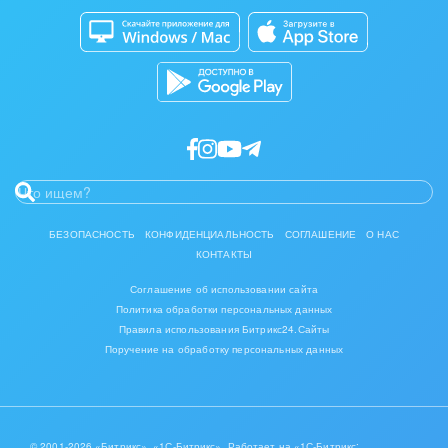
Магазины
Каталог приложений
Полиграфия
Разработчикам приложений
Ритуальные услуги
Рынки и торговля
Связь и телекоммуникации
Финансы, бухгалтерия, банки
БЕЗОПАСНОСТЬ
КОНФИДЕНЦИАЛЬНОСТЬ
СОГЛАШЕНИЕ
О НАС
Химия и нефтехимия
КОНТАКТЫ
Электроэнергетика
Соглашение об использовании сайта
Политика обработки персональных данных
Ювелирное дело
Правила использования Битрикс24.Сайты
Поручение на обработку персональных данных
Юриспруденция
© 2001-2026 «Битрикс», «1С-Битрикс». Работает на «1С-Битрикс: