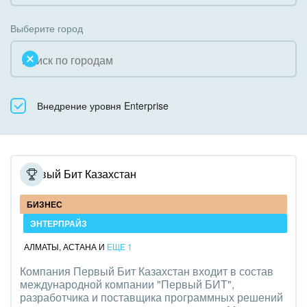
Коробочная версия
Благотворительность
Создание сайтов
Выберите город
Недвижимость, риэлтерские компании
Интернет-магазин и CRM
Образование, наука
Крупные корпоративные внедрения
Общественно-политические организации
Внедрение уровня Enterprise
Внедрение для медицины
Охрана, безопасность
Внедрение для гос.организаций
Промышленность
Внедрение онлайн-продаж
Первый Бит Казахстан
СМИ, издательства, справочники
Внедрение онлайн-офиса / Интранета
БИЗНЕС
Страхование
ЭНТЕРПРАЙЗ
АЛМАТЫ
,
АСТАНА
И
ЕЩЕ 1
Строительство, ремонт и благоустройство
Компания Первый Бит Казахстан входит в состав
международной компании "Первый БИТ",
Транспорт, Авиация, автобизнес
разработчика и поставщика программных решений