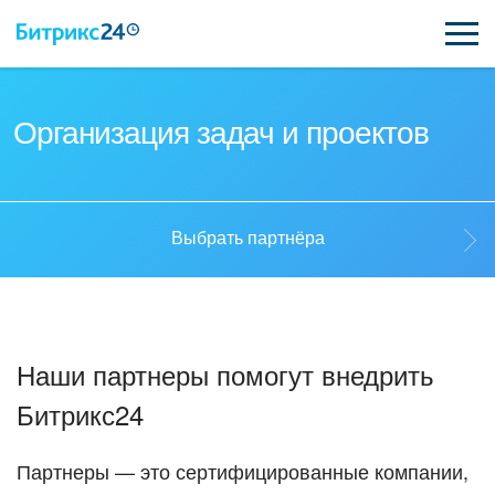
ВОЗМОЖНОСТИ
Организация задач и проектов
ЦЕНЫ
ИНТЕГРАЦИИ
Выбрать партнёра
ВНЕДРЕНИЕ
Выбрать партнёра
ПОДДЕРЖКА
Наши партнеры помогут внедрить
Стать партнёром
Битрикс24
ҚАЗАҚША
Кейсы партнеров
ПОЛУЧИТЬ БЕСПЛАТНО
Партнеры — это сертифицированные компании,