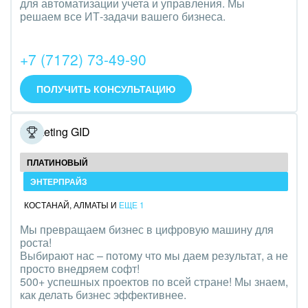
для автоматизации учета и управления. Мы
Трудоустройство
решаем все ИТ-задачи вашего бизнеса.
Красота, фитнес, спорт
+7 (7172) 73-49-90
PR, маркетинг, реклама,
ПОЛУЧИТЬ КОНСУЛЬТАЦИЮ
АПК и пищевая промышленность
Выставки, семинары, конференции
Marketing GID
Горнодобывающая отрасль
ПЛАТИНОВЫЙ
ЭНТЕРПРАЙЗ
Досуг, туризм и отдых
КОСТАНАЙ
,
АЛМАТЫ
И
ЕЩЕ 1
Изготовление памятников и мемориальных
Мы превращаем бизнес в цифровую машину для
комплексов
роста!
Выбирают нас – потому что мы даем результат, а не
Инвестиционный бизнес
просто внедряем софт!
500+ успешных проектов по всей стране! Мы знаем,
как делать бизнес эффективнее.
Интерьер, дизайн, декор