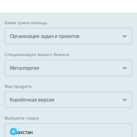
Какая нужна помощь
Организация задач и проектов
Все
Специализация вашего бизнеса
Внедрение CRM
Металлургия
Внедрение КЭДО
Все
Вид продукта
Интеграция с 1С
Гостинично-ресторанный бизнес
Коробочная версия
Организация задач и проектов
Государственные организации
Все
Внедрение Бизнес-процессов
Выберите страну
Коммунальные услуги, ЖКХ
Облачный Битрикс24
Системное администрирование
Некоммерческие, религиозные организации,