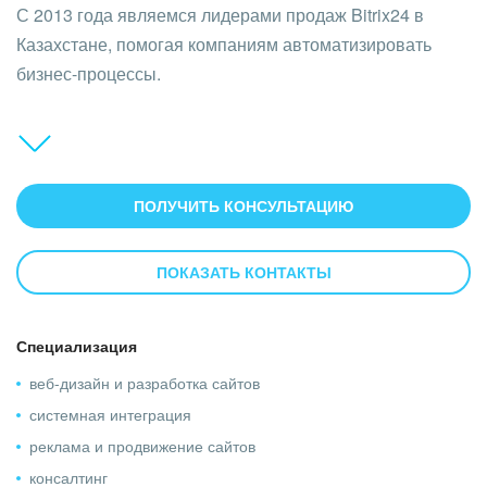
С 2013 года являемся лидерами продаж Bitrix24 в
Казахстане, помогая компаниям автоматизировать
бизнес-процессы.
За годы работы мы реализовали более 1200 проектов,
300 интеграций и входим в число немногих партнёров,
работающих с тарифом Энтерпрайз.
ПОЛУЧИТЬ КОНСУЛЬТАЦИЮ
Мы внедряем Битрикс24 под реальные задачи бизнеса
ПОКАЗАТЬ КОНТАКТЫ
и настраиваем:
CRM и воронки продаж;
IP-телефонию, мессенджеры и каналы коммуникации;
Специализация
аналитику, отчёты для контроля результатов;
веб-дизайн и разработка сайтов
интеграцию с внешними сервисами;
системная интеграция
После внедрения мы обучаем сотрудников работать в
реклама и продвижение сайтов
новой системе и сопровождаем портал.
консалтинг