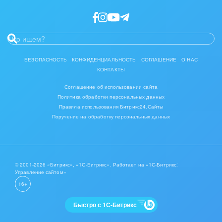
Интерьер, дизайн, декор
IT, Интернет
Консалтинговые и управленческие услуги
БЕЗОПАСНОСТЬ
КОНФИДЕНЦИАЛЬНОСТЬ
СОГЛАШЕНИЕ
О НАС
КОНТАКТЫ
Культурные события, спорт, шоу-бизнес
Соглашение об использовании сайта
Логистика
Политика обработки персональных данных
Правила использования Битрикс24.Сайты
Мебель, лес, деревообработка
Поручение на обработку персональных данных
Медицина и фармацевтика
Металлургия
© 2001-2026 «Битрикс», «1С-Битрикс». Работает на «1С-Битрикс:
Управление сайтом»
Мода, одежда, аксессуары, стиль
16+
Нефть, газ
Быстро с 1С-Битрикс