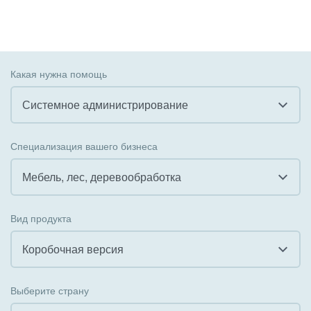
Какая нужна помощь
Системное администрирование
Все
Специализация вашего бизнеса
Внедрение CRM
Мебель, лес, деревообработка
Внедрение КЭДО
Все
Вид продукта
Интеграция с 1С
Гостинично-ресторанный бизнес
Коробочная версия
Организация задач и проектов
Государственные организации
Все
Внедрение Бизнес-процессов
Выберите страну
Коммунальные услуги, ЖКХ