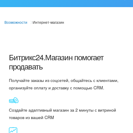
ВХОД
ВХОД
Совместная работа
Возможности
Интернет-магазин
CRM
Битрикс24.Магазин помогает
BitrixGPT
продавать
Мессенджер
Получайте заказы из соцсетей, общайтесь с клиентами,
организуйте оплату и доставку с помощью CRM.
Задачи и проекты
Создайте адаптивный магазин за 2 минуты с витриной
Сайты
товаров из вашей CRM