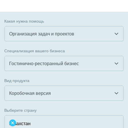
Какая нужна помощь
Организация задач и проектов
Все
Специализация вашего бизнеса
Внедрение CRM
Гостинично-ресторанный бизнес
Внедрение КЭДО
Все
Вид продукта
Интеграция с 1С
Гостинично-ресторанный бизнес
Коробочная версия
Организация задач и проектов
Государственные организации
Все
Внедрение Бизнес-процессов
Выберите страну
Коммунальные услуги, ЖКХ
Облачный Битрикс24
Системное администрирование
Некоммерческие, религиозные организации,