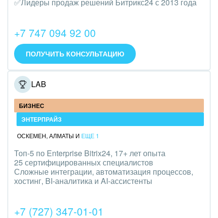
✅Лидеры продаж решений Битрикс24 с 2013 года
Трудоустройство
Красота, фитнес, спорт
+7 747 094 92 00
PR, маркетинг, реклама,
ПОЛУЧИТЬ КОНСУЛЬТАЦИЮ
АПК и пищевая промышленность
ONELAB
Выставки, семинары, конференции
БИЗНЕС
Горнодобывающая отрасль
ЭНТЕРПРАЙЗ
Досуг, туризм и отдых
ОСКЕМЕН
,
АЛМАТЫ
И
ЕЩЕ 1
Топ-5 по Enterprise Bitrix24, 17+ лет опыта
Изготовление памятников и мемориальных
25 сертифицированных специалистов
комплексов
Сложные интеграции, автоматизация процессов,
хостинг, BI-аналитика и AI-ассистенты
Инвестиционный бизнес
+7 (727) 347-01-01
Интерьер, дизайн, декор