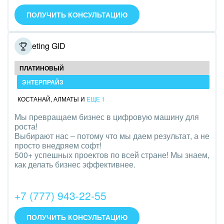
IT, Интернет
ПОЛУЧИТЬ КОНСУЛЬТАЦИЮ
Консалтинговые и управленческие услуги
Marketing GID
Культурные события, спорт, шоу-бизнес
ПЛАТИНОВЫЙ
Логистика
ЭНТЕРПРАЙЗ
КОСТАНАЙ
,
АЛМАТЫ
И
ЕЩЕ 1
Мебель, лес, деревообработка
Мы превращаем бизнес в цифровую машину для
Медицина и фармацевтика
роста!
Выбирают нас – потому что мы даем результат, а не
просто внедряем софт!
Металлургия
500+ успешных проектов по всей стране! Мы знаем,
как делать бизнес эффективнее.
Мода, одежда, аксессуары, стиль
Нефть, газ
+7 (777) 943-22-55
Оборудование, техника
ПОЛУЧИТЬ КОНСУЛЬТАЦИЮ