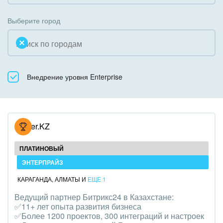
Коробочная версия
Благотворительность
Создание сайтов
Выберите город
Недвижимость, риэлтерские компании
Интернет-магазин и CRM
Образование, наука
Крупные корпоративные внедрения
Общественно-политические организации
Внедрение уровня Enterprise
Внедрение для медицины
Охрана, безопасность
Внедрение для гос.организаций
Промышленность
Внедрение онлайн-продаж
Hoster.KZ
СМИ, издательства, справочники
Внедрение онлайн-офиса / Интранета
ПЛАТИНОВЫЙ
Страхование
ЭНТЕРПРАЙЗ
КАРАГАНДА
,
АЛМАТЫ
И
ЕЩЕ 1
Строительство, ремонт и благоустройство
Ведущий партнер Битрикс24 в Казахстане:
✅11+ лет опыта развития бизнеса
Транспорт, Авиация, автобизнес
✅Более 1200 проектов, 300 интеграций и настроек