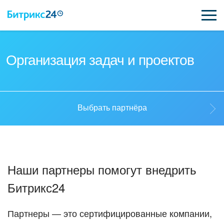
ВОЗМОЖНОСТИ
Организация задач и проектов
ЦЕНЫ
ИНТЕГРАЦИИ
Выбрать партнёра
ВНЕДРЕНИЕ
Выбрать партнёра
ПОДДЕРЖКА
Наши партнеры помогут внедрить
Стать партнёром
Битрикс24
ҚАЗАҚША
Кейсы партнеров
ПОЛУЧИТЬ БЕСПЛАТНО
Партнеры — это сертифицированные компании,