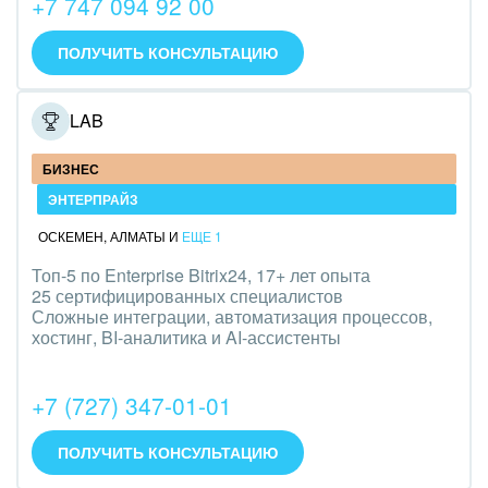
+7 747 094 92 00
IT, Интернет
ПОЛУЧИТЬ КОНСУЛЬТАЦИЮ
Консалтинговые и управленческие услуги
ONELAB
Культурные события, спорт, шоу-бизнес
БИЗНЕС
Логистика
ЭНТЕРПРАЙЗ
Мебель, лес, деревообработка
ОСКЕМЕН
,
АЛМАТЫ
И
ЕЩЕ 1
Медицина и фармацевтика
Топ-5 по Enterprise Bitrix24, 17+ лет опыта
25 сертифицированных специалистов
Сложные интеграции, автоматизация процессов,
Металлургия
хостинг, BI-аналитика и AI-ассистенты
Мода, одежда, аксессуары, стиль
+7 (727) 347-01-01
Нефть, газ
ПОЛУЧИТЬ КОНСУЛЬТАЦИЮ
Оборудование, техника