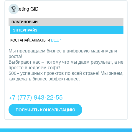
Полиграфия
Marketing GID
Ритуальные услуги
ПЛАТИНОВЫЙ
ЭНТЕРПРАЙЗ
Рынки и торговля
КОСТАНАЙ
,
АЛМАТЫ
И
ЕЩЕ 1
Связь и телекоммуникации
Мы превращаем бизнес в цифровую машину для
роста!
Финансы, бухгалтерия, банки
Выбирают нас – потому что мы даем результат, а не
просто внедряем софт!
Химия и нефтехимия
500+ успешных проектов по всей стране! Мы знаем,
как делать бизнес эффективнее.
Электроэнергетика
+7 (777) 943-22-55
Ювелирное дело
Юриспруденция
ПОЛУЧИТЬ КОНСУЛЬТАЦИЮ