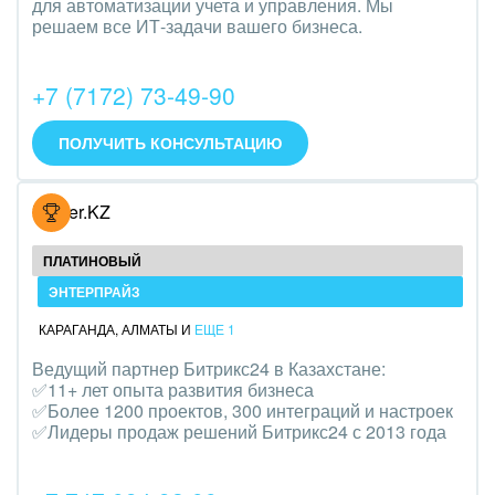
для автоматизации учета и управления. Мы
Трудоустройство
решаем все ИТ-задачи вашего бизнеса.
Красота, фитнес, спорт
+7 (7172) 73-49-90
PR, маркетинг, реклама,
ПОЛУЧИТЬ КОНСУЛЬТАЦИЮ
АПК и пищевая промышленность
Выставки, семинары, конференции
Hoster.KZ
Горнодобывающая отрасль
ПЛАТИНОВЫЙ
ЭНТЕРПРАЙЗ
Досуг, туризм и отдых
КАРАГАНДА
,
АЛМАТЫ
И
ЕЩЕ 1
Изготовление памятников и мемориальных
Ведущий партнер Битрикс24 в Казахстане:
комплексов
✅11+ лет опыта развития бизнеса
✅Более 1200 проектов, 300 интеграций и настроек
Инвестиционный бизнес
✅Лидеры продаж решений Битрикс24 с 2013 года
Интерьер, дизайн, декор