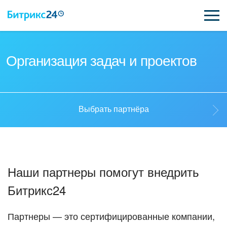
ВОЗМОЖНОСТИ
Организация задач и проектов
ЦЕНЫ
ИНТЕГРАЦИИ
Выбрать партнёра
ВНЕДРЕНИЕ
Выбрать партнёра
ПОДДЕРЖКА
Наши партнеры помогут внедрить
Стать партнёром
Битрикс24
ҚАЗАҚША
Кейсы партнеров
ПОЛУЧИТЬ БЕСПЛАТНО
Партнеры — это сертифицированные компании,