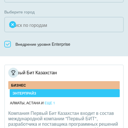
Коробочная версия
Благотворительность
Создание сайтов
Выберите город
Недвижимость, риэлтерские компании
Интернет-магазин и CRM
Образование, наука
Крупные корпоративные внедрения
Общественно-политические организации
Внедрение уровня Enterprise
Внедрение для медицины
Охрана, безопасность
Внедрение для гос.организаций
Промышленность
Внедрение онлайн-продаж
Первый Бит Казахстан
СМИ, издательства, справочники
Внедрение онлайн-офиса / Интранета
БИЗНЕС
Страхование
ЭНТЕРПРАЙЗ
АЛМАТЫ
,
АСТАНА
И
ЕЩЕ 1
Строительство, ремонт и благоустройство
Компания Первый Бит Казахстан входит в состав
международной компании "Первый БИТ",
Транспорт, Авиация, автобизнес
разработчика и поставщика программных решений