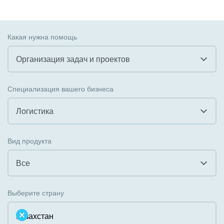
Какая нужна помощь
Организация задач и проектов
Все
Специализация вашего бизнеса
Внедрение CRM
Логистика
Внедрение КЭДО
Все
Вид продукта
Интеграция с 1С
Гостинично-ресторанный бизнес
Все
Организация задач и проектов
Государственные организации
Все
Внедрение Бизнес-процессов
Выберите страну
Коммунальные услуги, ЖКХ
Облачный Битрикс24
Системное администрирование
Некоммерческие, религиозные организации,