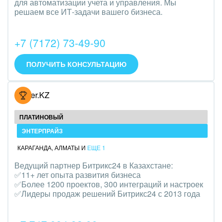
для автоматизации учета и управления. Мы
Трудоустройство
решаем все ИТ-задачи вашего бизнеса.
Красота, фитнес, спорт
+7 (7172) 73-49-90
PR, маркетинг, реклама,
ПОЛУЧИТЬ КОНСУЛЬТАЦИЮ
АПК и пищевая промышленность
Выставки, семинары, конференции
Hoster.KZ
Горнодобывающая отрасль
ПЛАТИНОВЫЙ
ЭНТЕРПРАЙЗ
Досуг, туризм и отдых
КАРАГАНДА
,
АЛМАТЫ
И
ЕЩЕ 1
Изготовление памятников и мемориальных
Ведущий партнер Битрикс24 в Казахстане:
комплексов
✅11+ лет опыта развития бизнеса
✅Более 1200 проектов, 300 интеграций и настроек
Инвестиционный бизнес
✅Лидеры продаж решений Битрикс24 с 2013 года
Интерьер, дизайн, декор