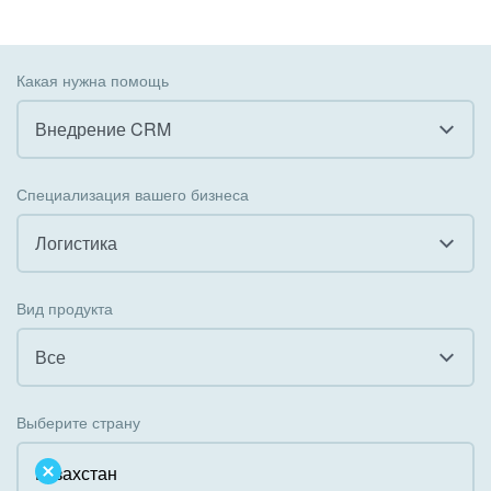
Какая нужна помощь
Внедрение CRM
Все
Специализация вашего бизнеса
Внедрение CRM
Логистика
Внедрение КЭДО
Все
Вид продукта
Интеграция с 1С
Гостинично-ресторанный бизнес
Все
Организация задач и проектов
Государственные организации
Все
Внедрение Бизнес-процессов
Выберите страну
Коммунальные услуги, ЖКХ
Облачный Битрикс24
Системное администрирование
Некоммерческие, религиозные организации,