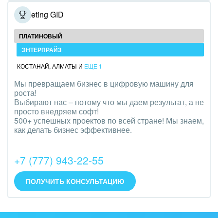
Полиграфия
Marketing GID
Ритуальные услуги
ПЛАТИНОВЫЙ
ЭНТЕРПРАЙЗ
Рынки и торговля
КОСТАНАЙ
,
АЛМАТЫ
И
ЕЩЕ 1
Связь и телекоммуникации
Мы превращаем бизнес в цифровую машину для
роста!
Финансы, бухгалтерия, банки
Выбирают нас – потому что мы даем результат, а не
просто внедряем софт!
Химия и нефтехимия
500+ успешных проектов по всей стране! Мы знаем,
как делать бизнес эффективнее.
Электроэнергетика
+7 (777) 943-22-55
Ювелирное дело
Юриспруденция
ПОЛУЧИТЬ КОНСУЛЬТАЦИЮ