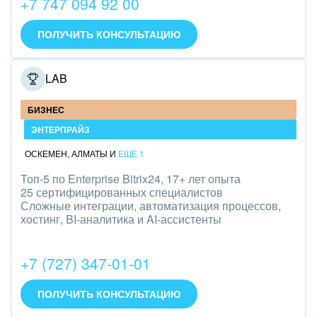
+7 747 094 92 00
IT, Интернет
ПОЛУЧИТЬ КОНСУЛЬТАЦИЮ
Консалтинговые и управленческие услуги
ONELAB
Культурные события, спорт, шоу-бизнес
БИЗНЕС
Логистика
ЭНТЕРПРАЙЗ
Мебель, лес, деревообработка
ОСКЕМЕН
,
АЛМАТЫ
И
ЕЩЕ 1
Медицина и фармацевтика
Топ-5 по Enterprise Bitrix24, 17+ лет опыта
25 сертифицированных специалистов
Сложные интеграции, автоматизация процессов,
Металлургия
хостинг, BI-аналитика и AI-ассистенты
Мода, одежда, аксессуары, стиль
+7 (727) 347-01-01
Нефть, газ
ПОЛУЧИТЬ КОНСУЛЬТАЦИЮ
Оборудование, техника