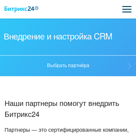
ВОЗМОЖНОСТИ
Внедрение и настройка CRM
ЦЕНЫ
ИНТЕГРАЦИИ
Выбрать партнёра
ВНЕДРЕНИЕ
Выбрать партнёра
ПОДДЕРЖКА
Наши партнеры помогут внедрить
Стать партнёром
Битрикс24
ҚАЗАҚША
Кейсы партнеров
ПОЛУЧИТЬ БЕСПЛАТНО
Партнеры — это сертифицированные компании,