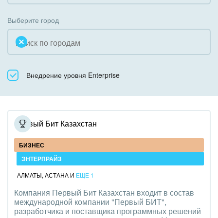
Коробочная версия
Благотворительность
Создание сайтов
Выберите город
Недвижимость, риэлтерские компании
Интернет-магазин и CRM
Образование, наука
Крупные корпоративные внедрения
Общественно-политические организации
Внедрение уровня Enterprise
Внедрение для медицины
Охрана, безопасность
Внедрение для гос.организаций
Промышленность
Внедрение онлайн-продаж
Первый Бит Казахстан
СМИ, издательства, справочники
Внедрение онлайн-офиса / Интранета
БИЗНЕС
Страхование
ЭНТЕРПРАЙЗ
АЛМАТЫ
,
АСТАНА
И
ЕЩЕ 1
Строительство, ремонт и благоустройство
Компания Первый Бит Казахстан входит в состав
международной компании "Первый БИТ",
Транспорт, Авиация, автобизнес
разработчика и поставщика программных решений