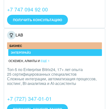
Интерьер, дизайн, декор
+7 747 094 92 00
IT, Интернет
ПОЛУЧИТЬ КОНСУЛЬТАЦИЮ
Консалтинговые и управленческие услуги
ONELAB
Культурные события, спорт, шоу-бизнес
БИЗНЕС
Логистика
ЭНТЕРПРАЙЗ
Мебель, лес, деревообработка
ОСКЕМЕН
,
АЛМАТЫ
И
ЕЩЕ 1
Медицина и фармацевтика
Топ-5 по Enterprise Bitrix24, 17+ лет опыта
25 сертифицированных специалистов
Сложные интеграции, автоматизация процессов,
Металлургия
хостинг, BI-аналитика и AI-ассистенты
Мода, одежда, аксессуары, стиль
+7 (727) 347-01-01
Нефть, газ