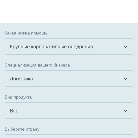
Какая нужна помощь
Крупные корпоративные внедрения
Все
Специализация вашего бизнеса
Внедрение CRM
Логистика
Внедрение КЭДО
Все
Вид продукта
Интеграция с 1С
Гостинично-ресторанный бизнес
Все
Организация задач и проектов
Государственные организации
Все
Внедрение Бизнес-процессов
Выберите страну
Коммунальные услуги, ЖКХ