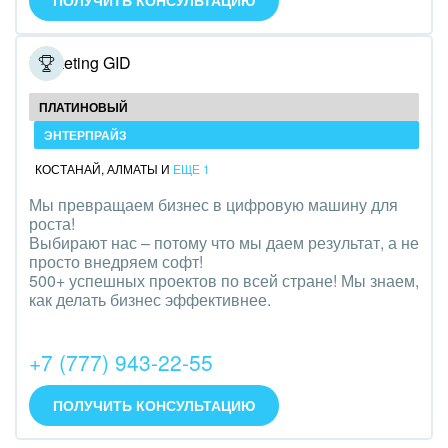
ПОЛУЧИТЬ КОНСУЛЬТАЦИЮ
Оборудование, техника
Полиграфия
Marketing GID
Ритуальные услуги
ПЛАТИНОВЫЙ
ЭНТЕРПРАЙЗ
Рынки и торговля
КОСТАНАЙ
,
АЛМАТЫ
И
ЕЩЕ 1
Связь и телекоммуникации
Мы превращаем бизнес в цифровую машину для
роста!
Финансы, бухгалтерия, банки
Выбирают нас – потому что мы даем результат, а не
просто внедряем софт!
Химия и нефтехимия
500+ успешных проектов по всей стране! Мы знаем,
как делать бизнес эффективнее.
Электроэнергетика
+7 (777) 943-22-55
Ювелирное дело
Юриспруденция
ПОЛУЧИТЬ КОНСУЛЬТАЦИЮ