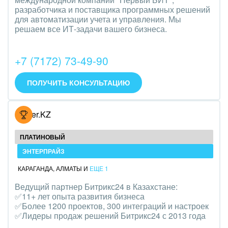
Транспорт, Авиация, автобизнес
разработчика и поставщика программных решений
для автоматизации учета и управления. Мы
Трудоустройство
решаем все ИТ-задачи вашего бизнеса.
Красота, фитнес, спорт
+7 (7172) 73-49-90
PR, маркетинг, реклама,
ПОЛУЧИТЬ КОНСУЛЬТАЦИЮ
АПК и пищевая промышленность
Выставки, семинары, конференции
Hoster.KZ
Горнодобывающая отрасль
ПЛАТИНОВЫЙ
ЭНТЕРПРАЙЗ
Досуг, туризм и отдых
КАРАГАНДА
,
АЛМАТЫ
И
ЕЩЕ 1
Изготовление памятников и мемориальных
Ведущий партнер Битрикс24 в Казахстане:
комплексов
✅11+ лет опыта развития бизнеса
✅Более 1200 проектов, 300 интеграций и настроек
Инвестиционный бизнес
✅Лидеры продаж решений Битрикс24 с 2013 года