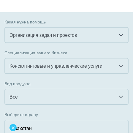
Какая нужна помощь
Организация задач и проектов
Все
Специализация вашего бизнеса
Внедрение CRM
Консалтинговые и управленческие услуги
Внедрение КЭДО
Все
Вид продукта
Интеграция с 1С
Гостинично-ресторанный бизнес
Все
Организация задач и проектов
Государственные организации
Все
Внедрение Бизнес-процессов
Выберите страну
Коммунальные услуги, ЖКХ
Облачный Битрикс24
Системное администрирование
Некоммерческие, религиозные организации,