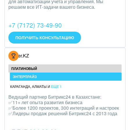
для автоматизации учета и управления. Мы
Трудоустройство
решаем все ИТ-задачи вашего бизнеса.
Красота, фитнес, спорт
+7 (7172) 73-49-90
PR, маркетинг, реклама,
ПОЛУЧИТЬ КОНСУЛЬТАЦИЮ
АПК и пищевая промышленность
Выставки, семинары, конференции
Hoster.KZ
Горнодобывающая отрасль
ПЛАТИНОВЫЙ
ЭНТЕРПРАЙЗ
Досуг, туризм и отдых
КАРАГАНДА
,
АЛМАТЫ
И
ЕЩЕ 1
Изготовление памятников и мемориальных
Ведущий партнер Битрикс24 в Казахстане:
комплексов
✅11+ лет опыта развития бизнеса
✅Более 1200 проектов, 300 интеграций и настроек
Инвестиционный бизнес
✅Лидеры продаж решений Битрикс24 с 2013 года
Интерьер, дизайн, декор