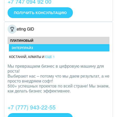
+7 747 094 92 00
IT, Интернет
ПОЛУЧИТЬ КОНСУЛЬТАЦИЮ
Консалтинговые и управленческие услуги
Marketing GID
Культурные события, спорт, шоу-бизнес
ПЛАТИНОВЫЙ
Логистика
ЭНТЕРПРАЙЗ
Мебель, лес, деревообработка
КОСТАНАЙ
,
АЛМАТЫ
И
ЕЩЕ 1
Медицина и фармацевтика
Мы превращаем бизнес в цифровую машину для
роста!
Выбирают нас – потому что мы даем результат, а не
Металлургия
просто внедряем софт!
500+ успешных проектов по всей стране! Мы знаем,
Мода, одежда, аксессуары, стиль
как делать бизнес эффективнее.
Нефть, газ
+7 (777) 943-22-55
Оборудование, техника