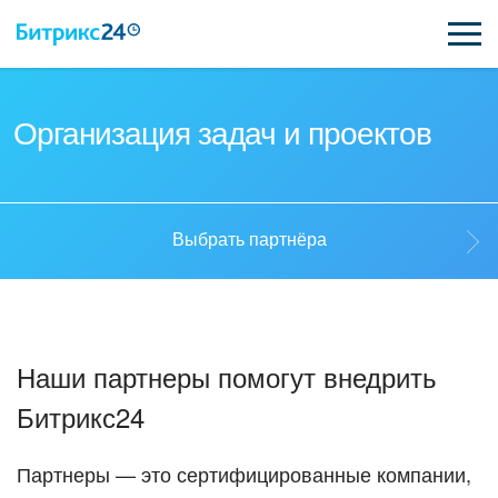
ВОЗМОЖНОСТИ
Организация задач и проектов
ЦЕНЫ
ИНТЕГРАЦИИ
Выбрать партнёра
ВНЕДРЕНИЕ
Выбрать партнёра
ПОДДЕРЖКА
Наши партнеры помогут внедрить
Стать партнёром
Битрикс24
ҚАЗАҚША
Кейсы партнеров
ПОЛУЧИТЬ БЕСПЛАТНО
Партнеры — это сертифицированные компании,