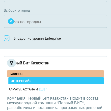
Коробочная версия
Благотворительность
Создание сайтов
Выберите город
Недвижимость, риэлтерские компании
Интернет-магазин и CRM
Образование, наука
Крупные корпоративные внедрения
Общественно-политические организации
Внедрение уровня Enterprise
Внедрение для медицины
Охрана, безопасность
Внедрение для гос.организаций
Промышленность
Внедрение онлайн-продаж
Первый Бит Казахстан
СМИ, издательства, справочники
Внедрение онлайн-офиса / Интранета
БИЗНЕС
Страхование
ЭНТЕРПРАЙЗ
АЛМАТЫ
,
АСТАНА
И
ЕЩЕ 1
Строительство, ремонт и благоустройство
Компания Первый Бит Казахстан входит в состав
международной компании "Первый БИТ",
Транспорт, Авиация, автобизнес
разработчика и поставщика программных решений