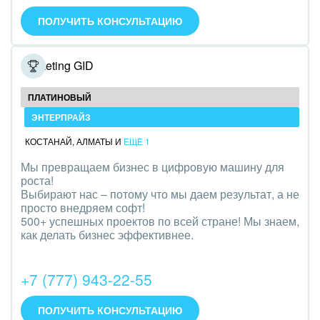
IT, Интернет
ПОЛУЧИТЬ КОНСУЛЬТАЦИЮ
Консалтинговые и управленческие услуги
Marketing GID
Культурные события, спорт, шоу-бизнес
ПЛАТИНОВЫЙ
Логистика
ЭНТЕРПРАЙЗ
КОСТАНАЙ
,
АЛМАТЫ
И
ЕЩЕ 1
Мебель, лес, деревообработка
Мы превращаем бизнес в цифровую машину для
Медицина и фармацевтика
роста!
Выбирают нас – потому что мы даем результат, а не
просто внедряем софт!
Металлургия
500+ успешных проектов по всей стране! Мы знаем,
как делать бизнес эффективнее.
Мода, одежда, аксессуары, стиль
Нефть, газ
+7 (777) 943-22-55
Оборудование, техника
ПОЛУЧИТЬ КОНСУЛЬТАЦИЮ