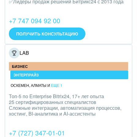
✅Лидеры продаж решений Битрикс24 с 2013 года
Трудоустройство
Красота, фитнес, спорт
+7 747 094 92 00
PR, маркетинг, реклама,
ПОЛУЧИТЬ КОНСУЛЬТАЦИЮ
АПК и пищевая промышленность
ONELAB
Выставки, семинары, конференции
БИЗНЕС
Горнодобывающая отрасль
ЭНТЕРПРАЙЗ
Досуг, туризм и отдых
ОСКЕМЕН
,
АЛМАТЫ
И
ЕЩЕ 1
Топ-5 по Enterprise Bitrix24, 17+ лет опыта
Изготовление памятников и мемориальных
25 сертифицированных специалистов
комплексов
Сложные интеграции, автоматизация процессов,
хостинг, BI-аналитика и AI-ассистенты
Инвестиционный бизнес
+7 (727) 347-01-01
Интерьер, дизайн, декор