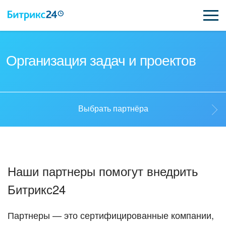
ВОЗМОЖНОСТИ
Организация задач и проектов
ЦЕНЫ
ИНТЕГРАЦИИ
Выбрать партнёра
ВНЕДРЕНИЕ
Выбрать партнёра
ПОДДЕРЖКА
Наши партнеры помогут внедрить
Стать партнёром
Битрикс24
ҚАЗАҚША
Кейсы партнеров
ПОЛУЧИТЬ БЕСПЛАТНО
Партнеры — это сертифицированные компании,