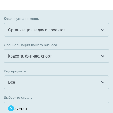
Какая нужна помощь
Организация задач и проектов
Все
Специализация вашего бизнеса
Внедрение CRM
Красота, фитнес, спорт
Внедрение КЭДО
Все
Вид продукта
Интеграция с 1С
Гостинично-ресторанный бизнес
Все
Организация задач и проектов
Государственные организации
Все
Внедрение Бизнес-процессов
Выберите страну
Коммунальные услуги, ЖКХ
Облачный Битрикс24
Системное администрирование
Некоммерческие, религиозные организации,