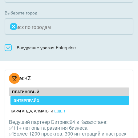
Коробочная версия
Благотворительность
Создание сайтов
Выберите город
Недвижимость, риэлтерские компании
Интернет-магазин и CRM
Образование, наука
Крупные корпоративные внедрения
Общественно-политические организации
Внедрение уровня Enterprise
Внедрение для медицины
Охрана, безопасность
Внедрение для гос.организаций
Промышленность
Внедрение онлайн-продаж
Hoster.KZ
СМИ, издательства, справочники
Внедрение онлайн-офиса / Интранета
ПЛАТИНОВЫЙ
Страхование
ЭНТЕРПРАЙЗ
КАРАГАНДА
,
АЛМАТЫ
И
ЕЩЕ 1
Строительство, ремонт и благоустройство
Ведущий партнер Битрикс24 в Казахстане:
✅11+ лет опыта развития бизнеса
Транспорт, Авиация, автобизнес
✅Более 1200 проектов, 300 интеграций и настроек