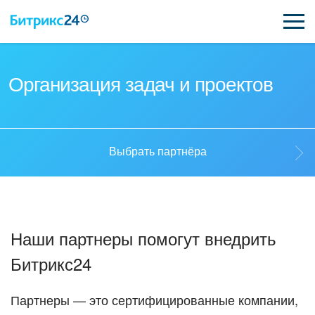
ВОЗМОЖНОСТИ
Организация задач и проектов
ЦЕНЫ
ИНТЕГРАЦИИ
Выбрать партнёра
ВНЕДРЕНИЕ
Выбрать партнёра
ПОДДЕРЖКА
Наши партнеры помогут внедрить
Стать партнёром
Битрикс24
ҚАЗАҚША
Кейсы партнеров
ПОЛУЧИТЬ БЕСПЛАТНО
Партнеры — это сертифицированные компании,