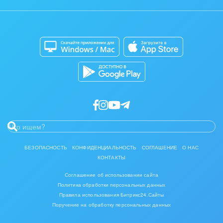
Контакт-центр
Мобильное приложение
Задать вопрос
IT, Интернет
Сайты
Приложение для Windows и Mac
Консалтинговые и управленческие услуги
Магазины
Каталог приложений
Разработчикам приложений
Культурные события, спорт, шоу-бизнес
Логистика
Мебель, лес, деревообработка
Медицина и фармацевтика
Металлургия
БЕЗОПАСНОСТЬ
КОНФИДЕНЦИАЛЬНОСТЬ
СОГЛАШЕНИЕ
О НАС
КОНТАКТЫ
Мода, одежда, аксессуары, стиль
Соглашение об использовании сайта
Политика обработки персональных данных
Нефть, газ
Правила использования Битрикс24.Сайты
Поручение на обработку персональных данных
Оборудование, техника