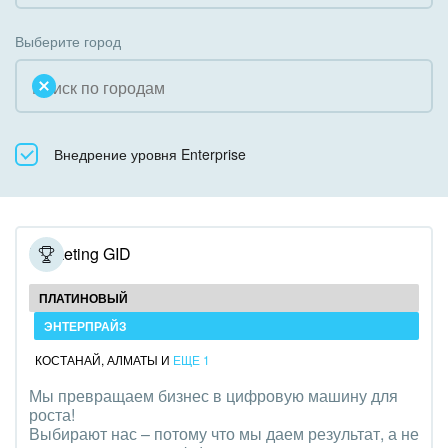
Коробочная версия
Благотворительность
Создание сайтов
Выберите город
Недвижимость, риэлтерские компании
Интернет-магазин и CRM
Образование, наука
Крупные корпоративные внедрения
Общественно-политические организации
Внедрение уровня Enterprise
Внедрение для медицины
Охрана, безопасность
Внедрение для гос.организаций
Промышленность
Внедрение онлайн-продаж
Marketing GID
СМИ, издательства, справочники
Внедрение онлайн-офиса / Интранета
ПЛАТИНОВЫЙ
Страхование
ЭНТЕРПРАЙЗ
КОСТАНАЙ
,
АЛМАТЫ
И
ЕЩЕ 1
Строительство, ремонт и благоустройство
Мы превращаем бизнес в цифровую машину для
роста!
Транспорт, Авиация, автобизнес
Выбирают нас – потому что мы даем результат, а не