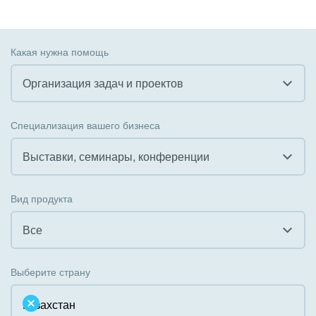
Какая нужна помощь
Организация задач и проектов
Все
Специализация вашего бизнеса
Внедрение CRM
Выставки, семинары, конференции
Внедрение КЭДО
Все
Вид продукта
Интеграция с 1С
Гостинично-ресторанный бизнес
Все
Организация задач и проектов
Государственные организации
Все
Внедрение Бизнес-процессов
Выберите страну
Коммунальные услуги, ЖКХ
Облачный Битрикс24
Системное администрирование
Некоммерческие, религиозные организации,