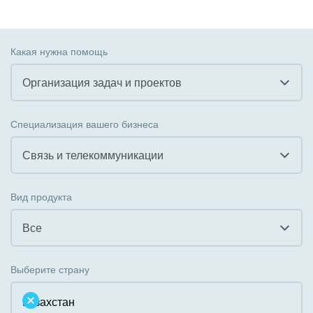
Какая нужна помощь
Организация задач и проектов
Все
Специализация вашего бизнеса
Внедрение CRM
Связь и телекоммуникации
Внедрение КЭДО
Все
Вид продукта
Интеграция с 1С
Гостинично-ресторанный бизнес
Все
Организация задач и проектов
Государственные организации
Все
Внедрение Бизнес-процессов
Выберите страну
Коммунальные услуги, ЖКХ
Облачный Битрикс24
Системное администрирование
Некоммерческие, религиозные организации,