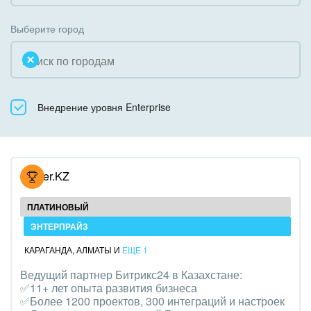
Коробочная версия
Благотворительность
Создание сайтов
Выберите город
Недвижимость, риэлтерские компании
Интернет-магазин и CRM
Образование, наука
Крупные корпоративные внедрения
Общественно-политические организации
Внедрение уровня Enterprise
Внедрение для медицины
Охрана, безопасность
Внедрение для гос.организаций
Промышленность
Внедрение онлайн-продаж
Hoster.KZ
СМИ, издательства, справочники
Внедрение онлайн-офиса / Интранета
ПЛАТИНОВЫЙ
Страхование
ЭНТЕРПРАЙЗ
КАРАГАНДА
,
АЛМАТЫ
И
ЕЩЕ 1
Строительство, ремонт и благоустройство
Ведущий партнер Битрикс24 в Казахстане:
✅11+ лет опыта развития бизнеса
Транспорт, Авиация, автобизнес
✅Более 1200 проектов, 300 интеграций и настроек