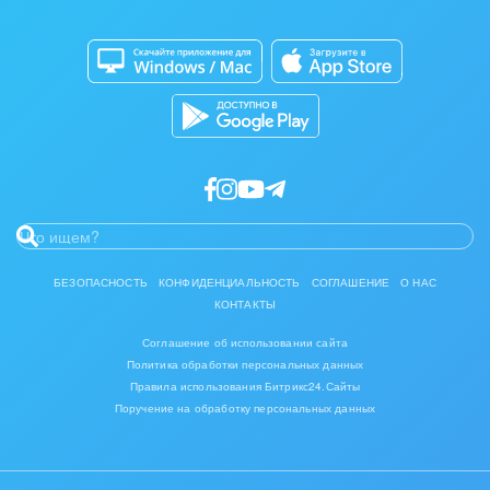
Приложение для Windows и Mac
IT, Интернет
Магазины
Каталог приложений
Консалтинговые и управленческие услуги
Разработчикам приложений
Культурные события, спорт, шоу-бизнес
Логистика
Мебель, лес, деревообработка
Медицина и фармацевтика
БЕЗОПАСНОСТЬ
КОНФИДЕНЦИАЛЬНОСТЬ
СОГЛАШЕНИЕ
О НАС
КОНТАКТЫ
Металлургия
Соглашение об использовании сайта
Мода, одежда, аксессуары, стиль
Политика обработки персональных данных
Правила использования Битрикс24.Сайты
Поручение на обработку персональных данных
Нефть, газ
Оборудование, техника