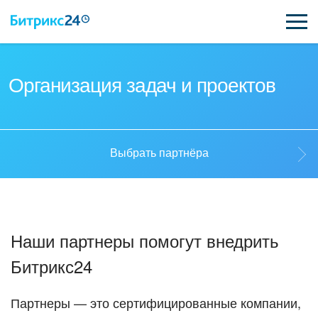
ВОЗМОЖНОСТИ
Организация задач и проектов
ЦЕНЫ
ИНТЕГРАЦИИ
Выбрать партнёра
ВНЕДРЕНИЕ
Выбрать партнёра
ПОДДЕРЖКА
Наши партнеры помогут внедрить
Стать партнёром
Битрикс24
ҚАЗАҚША
Кейсы партнеров
ПОЛУЧИТЬ БЕСПЛАТНО
Партнеры — это сертифицированные компании,