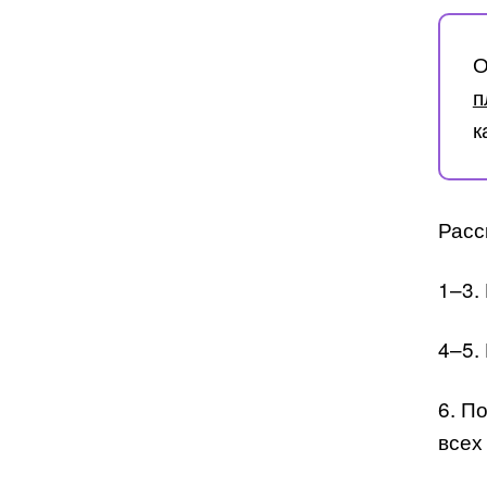
О
п
к
Расс
1–3.
4–5.
6. П
всех