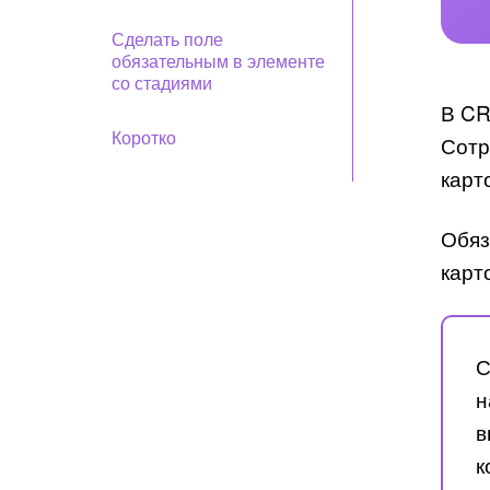
Сделать поле
обязательным в элементе
со стадиями
В CR
Коротко
Сотр
карт
Обяз
карт
С
н
в
к