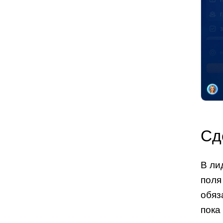
Сд
В ли
поля
обяз
пока