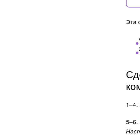
Эта 
Сд
ко
1–4.
5–6.
Наст