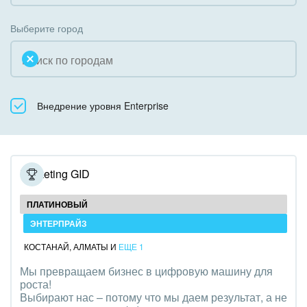
Коробочная версия
Благотворительность
Создание сайтов
Выберите город
Недвижимость, риэлтерские компании
Интернет-магазин и CRM
Образование, наука
Крупные корпоративные внедрения
Общественно-политические организации
Внедрение уровня Enterprise
Внедрение для медицины
Охрана, безопасность
Внедрение для гос.организаций
Промышленность
Внедрение онлайн-продаж
Marketing GID
СМИ, издательства, справочники
Внедрение онлайн-офиса / Интранета
ПЛАТИНОВЫЙ
Страхование
ЭНТЕРПРАЙЗ
КОСТАНАЙ
,
АЛМАТЫ
И
ЕЩЕ 1
Строительство, ремонт и благоустройство
Мы превращаем бизнес в цифровую машину для
роста!
Транспорт, Авиация, автобизнес
Выбирают нас – потому что мы даем результат, а не