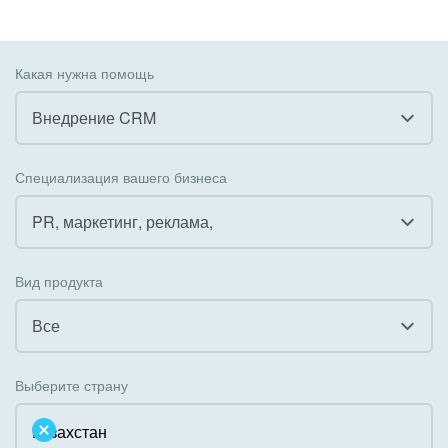
Какая нужна помощь
Внедрение CRM
Все
Специализация вашего бизнеса
Внедрение CRM
PR, маркетинг, реклама,
Внедрение КЭДО
Все
Вид продукта
Интеграция с 1С
Гостинично-ресторанный бизнес
Все
Организация задач и проектов
Государственные организации
Все
Внедрение Бизнес-процессов
Выберите страну
Коммунальные услуги, ЖКХ
Облачный Битрикс24
Системное администрирование
Некоммерческие, религиозные организации,