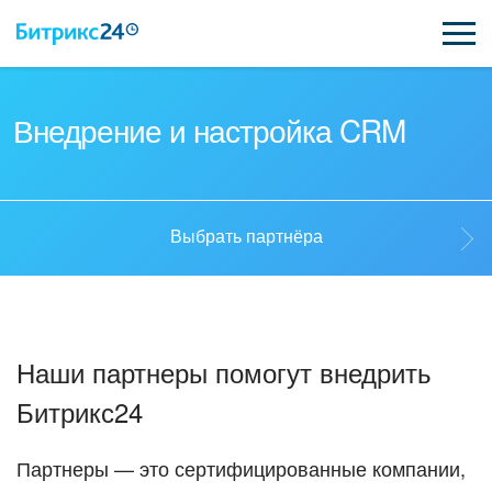
ВОЗМОЖНОСТИ
Внедрение и настройка CRM
ЦЕНЫ
ИНТЕГРАЦИИ
Выбрать партнёра
ВНЕДРЕНИЕ
Выбрать партнёра
ПОДДЕРЖКА
Наши партнеры помогут внедрить
Стать партнёром
Битрикс24
ҚАЗАҚША
Кейсы партнеров
ПОЛУЧИТЬ БЕСПЛАТНО
Партнеры — это сертифицированные компании,