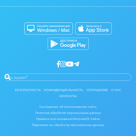
Контакт-центр
Мобильное приложение
Задать вопрос
IT, Интернет
Сайты
Приложение для Windows и Mac
Консалтинговые и управленческие услуги
Магазины
Каталог приложений
Разработчикам приложений
Культурные события, спорт, шоу-бизнес
Логистика
Мебель, лес, деревообработка
Медицина и фармацевтика
Металлургия
БЕЗОПАСНОСТЬ
КОНФИДЕНЦИАЛЬНОСТЬ
СОГЛАШЕНИЕ
О НАС
КОНТАКТЫ
Мода, одежда, аксессуары, стиль
Соглашение об использовании сайта
Политика обработки персональных данных
Нефть, газ
Правила использования Битрикс24.Сайты
Поручение на обработку персональных данных
Оборудование, техника