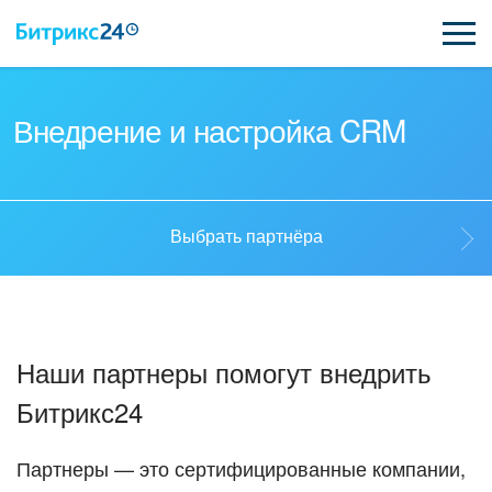
ВОЗМОЖНОСТИ
Внедрение и настройка CRM
ЦЕНЫ
ИНТЕГРАЦИИ
Выбрать партнёра
ВНЕДРЕНИЕ
Выбрать партнёра
ПОДДЕРЖКА
Наши партнеры помогут внедрить
Стать партнёром
Битрикс24
ҚАЗАҚША
Кейсы партнеров
ПОЛУЧИТЬ БЕСПЛАТНО
Партнеры — это сертифицированные компании,