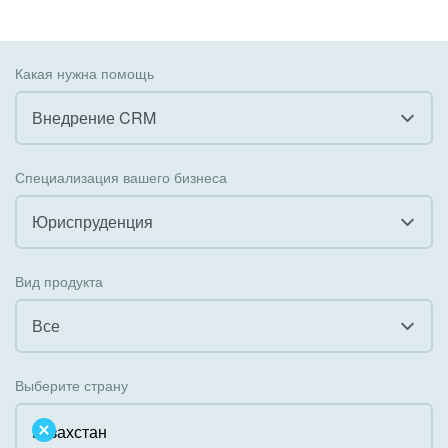
Какая нужна помощь
Внедрение CRM
Все
Специализация вашего бизнеса
Внедрение CRM
Юриспруденция
Внедрение КЭДО
Все
Вид продукта
Интеграция с 1С
Гостинично-ресторанный бизнес
Все
Организация задач и проектов
Государственные организации
Все
Внедрение Бизнес-процессов
Выберите страну
Коммунальные услуги, ЖКХ
Облачный Битрикс24
Системное администрирование
Некоммерческие, религиозные организации,