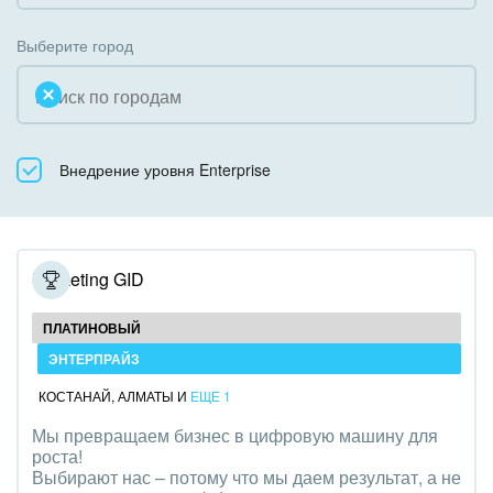
Коробочная версия
Благотворительность
Создание сайтов
Выберите город
Недвижимость, риэлтерские компании
Интернет-магазин и CRM
Образование, наука
Крупные корпоративные внедрения
Общественно-политические организации
Внедрение уровня Enterprise
Внедрение для медицины
Охрана, безопасность
Внедрение для гос.организаций
Промышленность
Внедрение онлайн-продаж
Marketing GID
СМИ, издательства, справочники
Внедрение онлайн-офиса / Интранета
ПЛАТИНОВЫЙ
Страхование
ЭНТЕРПРАЙЗ
КОСТАНАЙ
,
АЛМАТЫ
И
ЕЩЕ 1
Строительство, ремонт и благоустройство
Мы превращаем бизнес в цифровую машину для
роста!
Транспорт, Авиация, автобизнес
Выбирают нас – потому что мы даем результат, а не