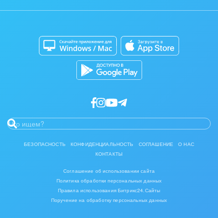
Контакт-центр
Мобильное приложение
Задать вопрос
IT, Интернет
Сайты
Приложение для Windows и Mac
Консалтинговые и управленческие услуги
Магазины
Каталог приложений
Разработчикам приложений
Культурные события, спорт, шоу-бизнес
Логистика
Мебель, лес, деревообработка
Медицина и фармацевтика
Металлургия
БЕЗОПАСНОСТЬ
КОНФИДЕНЦИАЛЬНОСТЬ
СОГЛАШЕНИЕ
О НАС
КОНТАКТЫ
Мода, одежда, аксессуары, стиль
Соглашение об использовании сайта
Политика обработки персональных данных
Нефть, газ
Правила использования Битрикс24.Сайты
Поручение на обработку персональных данных
Оборудование, техника