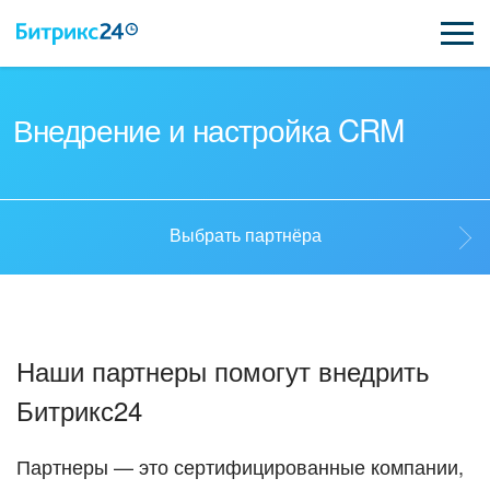
ВОЗМОЖНОСТИ
Внедрение и настройка CRM
ЦЕНЫ
ИНТЕГРАЦИИ
Выбрать партнёра
ВНЕДРЕНИЕ
Выбрать партнёра
ПОДДЕРЖКА
Наши партнеры помогут внедрить
Стать партнёром
Битрикс24
ҚАЗАҚША
Кейсы партнеров
ПОЛУЧИТЬ БЕСПЛАТНО
Партнеры — это сертифицированные компании,