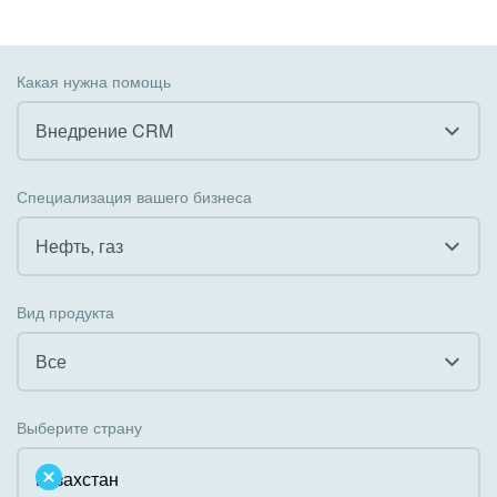
Какая нужна помощь
Внедрение CRM
Все
Специализация вашего бизнеса
Внедрение CRM
Нефть, газ
Внедрение КЭДО
Все
Вид продукта
Интеграция с 1С
Гостинично-ресторанный бизнес
Все
Организация задач и проектов
Государственные организации
Все
Внедрение Бизнес-процессов
Выберите страну
Коммунальные услуги, ЖКХ
Облачный Битрикс24
Системное администрирование
Некоммерческие, религиозные организации,