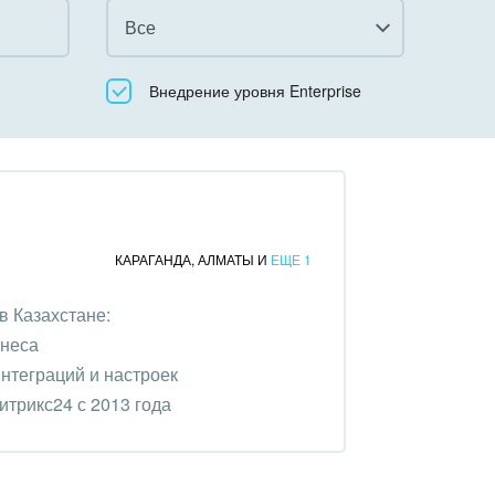
Все
Все
Внедрение уровня Enterprise
Облачный Битрикс24
Коробочная версия
КАРАГАНДА
,
АЛМАТЫ
И
ЕЩЕ 1
в Казахстане:
знеса
нтеграций и настроек
трикс24 с 2013 года