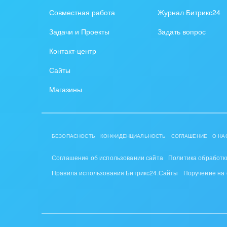
Совместная работа
Журнал Битрикс24
Красо
Задачи и Проекты
Задать вопрос
PR, м
Контакт-центр
АПК 
Сайты
пром
Магазины
Выст
конф
Горн
БЕЗОПАСНОСТЬ
КОНФИДЕНЦИАЛЬНОСТЬ
СОГЛАШЕНИЕ
О НА
Досуг
Соглашение об использовании сайта
Политика обработк
Изго
Правила использования Битрикс24.Сайты
Поручение на
мемо
Инве