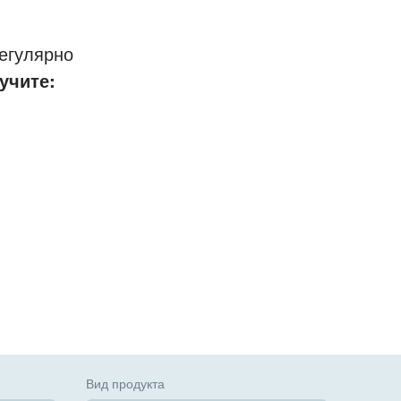
егулярно
учите:
Вид продукта