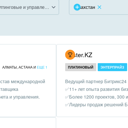
Консалтинговые и управленческие услуги
Казахстан
инично-ресторанный
ес
дарственные организации
Hoster.KZ
унальные услуги, ЖКХ
АЛМАТЫ
,
АСТАНА
И
ЕЩЕ 1
ПЛАТИНОВЫЙ
ЭНТЕРПРАЙЗ
ммерческие, религиозные
остав международной
Ведущий партнер Битрикс24 
низации,
ставщика
✅11+ лет опыта развития би
отворительность
ета и управления.
✅Более 1200 проектов, 300 и
ижимость, риэлтерские
✅Лидеры продаж решений Би
ании
зование, наука