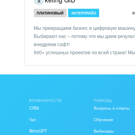
Создание сайтов
Обще
ПЛАТИНОВЫЙ
ЭНТЕРПРАЙЗ
К
Интернет-магазин и CRM
орга
Крупные корпоративные
Мы превращаем бизнес в цифровую машину 
Охра
внедрения
Выбирают нас – потому что мы даем результа
Пром
внедряем софт!
Внедрение для медицины
500+ успешных проектов по всей стране! Мы 
СМИ,
бизнес эффективнее.
Внедрение для
спра
гос.организаций
Стра
Внедрение онлайн-
продаж
Строи
благ
ВОЗМОЖНОСТИ
ПОМОЩЬ
Внедрение онлайн-офиса
CRM
Вопросы и ответы
/ Интранета
Тран
авто
Чат
Обучение
Труд
BitrixGPT
Вебинары