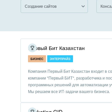
Создание сайтов
Все
Все
Внедрение CRM
Гост
бизн
Внедрение КЭДО
Госу
Первый Бит Казахстан
Интеграция с 1С
Комм
БИЗНЕС
ЭНТЕРПРАЙЗ
Организация задач и
проектов
Неко
Компания Первый Бит Казахстан входит в с
орга
компании "Первый БИТ", разработчика и по
Внедрение Бизнес-
Благ
программных решений для автоматизации уч
процессов
Недв
Мы решаем все ИТ-задачи вашего бизнеса.
Системное
комп
администрирование
Обра
Marketing GID