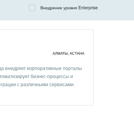
Все
Внедрение уровня Enterprise
Облачный Битрикс24
Коробочная версия
АЛМАТЫ
,
АСТАНА
ода внедряет корпоративные порталы
томатизирует бизнес-процессы и
грации с различными сервисами.