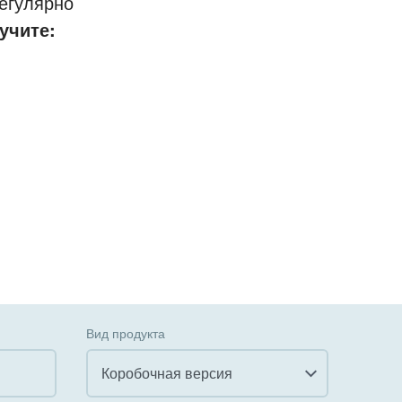
егулярно
учите:
Вид продукта
Коробочная версия