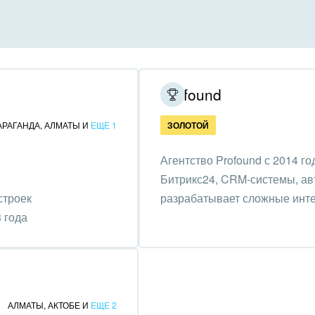
инично-ресторанный
ес
дарственные организации
Profound
унальные услуги, ЖКХ
АРАГАНДА
,
АЛМАТЫ
И
ЕЩЕ 1
ЗОЛОТОЙ
ммерческие, религиозные
Агентство Profound с 2014 г
низации,
Битрикс24, CRM-системы, ав
отворительность
строек
разрабатывает сложные инте
ижимость, риэлтерские
 года
ании
зование, наука
ственно-политические
АЛМАТЫ
,
АКТОБЕ
И
ЕЩЕ 2
низации