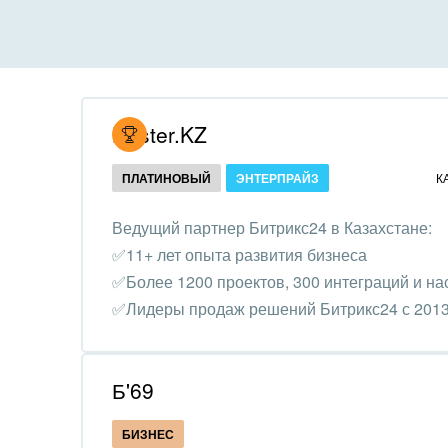
Все
Все
Внедрение CRM
Гост
бизн
Внедрение КЭДО
Госу
Hoster.KZ
Интеграция с 1С
Комм
ПЛАТИНОВЫЙ
ЭНТЕРПРАЙЗ
К
Организация задач и
проектов
Неко
Ведущий партнер Битрикс24 в Казахстане:
орга
✅11+ лет опыта развития бизнеса
Внедрение Бизнес-
Благ
✅Более 1200 проектов, 300 интеграций и на
процессов
Недв
✅Лидеры продаж решений Битрикс24 с 2013
Системное
комп
администрирование
Обра
Б'69
Создание сайтов
Обще
БИЗНЕС
Интернет-магазин и CRM
орга