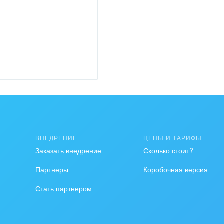
на, безопасность
ышленность
 издательства,
вочники
хование
тельство, ремонт и
оустройство
ВНЕДРЕНИЕ
ЦЕНЫ И ТАРИФЫ
Заказать внедрение
Сколько стоит?
спорт, Авиация,
бизнес
Партнеры
Коробочная версия
оустройство
Стать партнером
та, фитнес, спорт