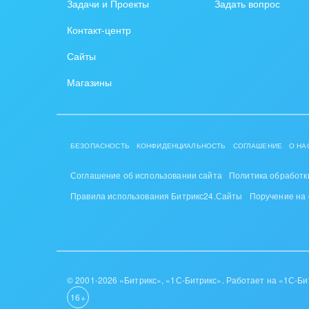
Задачи и Проекты
Задать вопрос
PR, м
Контакт-центр
АПК 
Сайты
пром
Магазины
Выст
конф
Горн
БЕЗОПАСНОСТЬ
КОНФИДЕНЦИАЛЬНОСТЬ
СОГЛАШЕНИЕ
О НА
Досуг
Соглашение об использовании сайта
Политика обработк
Изго
Правила использования Битрикс24.Сайты
Поручение на
мемо
Инве
Интер
© 2001-2026 «Битрикс», «1С-Битрикс». Работает на «1С-Би
16+
IT, И