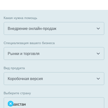
Какая нужна помощь
Внедрение онлайн-продаж
Все
Специализация вашего бизнеса
Внедрение CRM
Рынки и торговля
Внедрение КЭДО
Все
Вид продукта
Интеграция с 1С
Гостинично-ресторанный бизнес
Коробочная версия
Организация задач и проектов
Государственные организации
Все
Внедрение Бизнес-процессов
Выберите страну
Коммунальные услуги, ЖКХ
Облачный Битрикс24
Системное администрирование
Некоммерческие, религиозные организации,