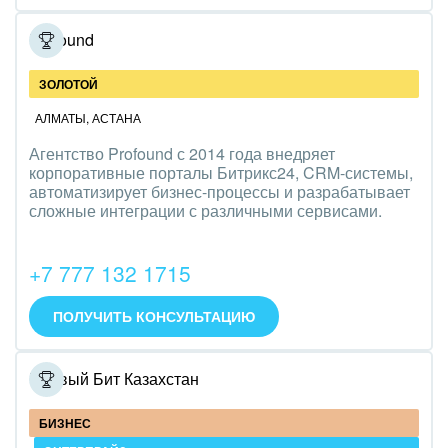
Полиграфия
Profound
Ритуальные услуги
ЗОЛОТОЙ
Рынки и торговля
АЛМАТЫ
,
АСТАНА
Связь и телекоммуникации
Агентство Profound с 2014 года внедряет
корпоративные порталы Битрикс24, CRM-системы,
автоматизирует бизнес-процессы и разрабатывает
Финансы, бухгалтерия, банки
сложные интеграции с различными сервисами.
Химия и нефтехимия
+7 777 132 1715
Электроэнергетика
ПОЛУЧИТЬ КОНСУЛЬТАЦИЮ
Ювелирное дело
Юриспруденция
Первый Бит Казахстан
БИЗНЕС