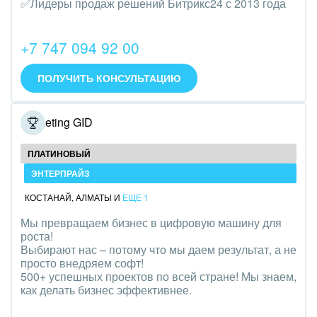
✅Лидеры продаж решений Битрикс24 с 2013 года
Трудоустройство
Красота, фитнес, спорт
+7 747 094 92 00
PR, маркетинг, реклама,
ПОЛУЧИТЬ КОНСУЛЬТАЦИЮ
АПК и пищевая промышленность
Marketing GID
Выставки, семинары, конференции
ПЛАТИНОВЫЙ
Горнодобывающая отрасль
ЭНТЕРПРАЙЗ
Досуг, туризм и отдых
КОСТАНАЙ
,
АЛМАТЫ
И
ЕЩЕ 1
Мы превращаем бизнес в цифровую машину для
Изготовление памятников и мемориальных
роста!
комплексов
Выбирают нас – потому что мы даем результат, а не
просто внедряем софт!
Инвестиционный бизнес
500+ успешных проектов по всей стране! Мы знаем,
как делать бизнес эффективнее.
Интерьер, дизайн, декор