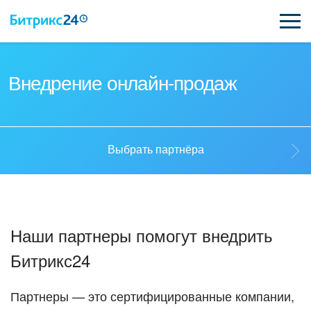
ВОЗМОЖНОСТИ
Внедрение онлайн-продаж
ЦЕНЫ
ИНТЕГРАЦИИ
Выбрать партнёра
ВНЕДРЕНИЕ
Выбрать партнёра
ПОДДЕРЖКА
Наши партнеры помогут внедрить
Стать партнёром
Битрикс24
ҚАЗАҚША
Кейсы партнеров
ПОЛУЧИТЬ БЕСПЛАТНО
Партнеры — это сертифицированные компании,