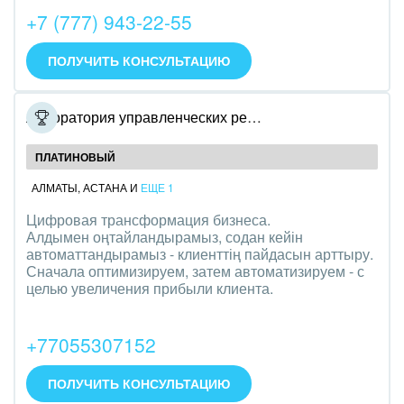
+7 (777) 943-22-55
IT, Интернет
ПОЛУЧИТЬ КОНСУЛЬТАЦИЮ
Консалтинговые и управленческие услуги
Культурные события, спорт, шоу-бизнес
Лаборатория управленческих решений
Логистика
ПЛАТИНОВЫЙ
Мебель, лес, деревообработка
АЛМАТЫ
,
АСТАНА
И
ЕЩЕ 1
Цифровая трансформация бизнеса.
Медицина и фармацевтика
Алдымен оңтайландырамыз, содан кейін
автоматтандырамыз - клиенттің пайдасын арттыру.
Металлургия
Сначала оптимизируем, затем автоматизируем - с
целью увеличения прибыли клиента.
Мода, одежда, аксессуары, стиль
+77055307152
Нефть, газ
Оборудование, техника
ПОЛУЧИТЬ КОНСУЛЬТАЦИЮ