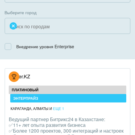
Коробочная версия
Благотворительность
Создание сайтов
Выберите город
Недвижимость, риэлтерские компании
Интернет-магазин и CRM
Образование, наука
Крупные корпоративные внедрения
Общественно-политические организации
Внедрение уровня Enterprise
Внедрение для медицины
Охрана, безопасность
Внедрение для гос.организаций
Промышленность
Внедрение онлайн-продаж
Hoster.KZ
СМИ, издательства, справочники
Внедрение онлайн-офиса / Интранета
ПЛАТИНОВЫЙ
Страхование
ЭНТЕРПРАЙЗ
КАРАГАНДА
,
АЛМАТЫ
И
ЕЩЕ 1
Строительство, ремонт и благоустройство
Ведущий партнер Битрикс24 в Казахстане:
✅11+ лет опыта развития бизнеса
Транспорт, Авиация, автобизнес
✅Более 1200 проектов, 300 интеграций и настроек