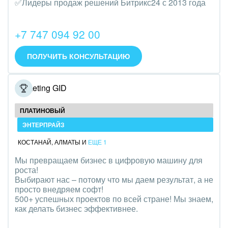
✅Лидеры продаж решений Битрикс24 с 2013 года
Трудоустройство
Красота, фитнес, спорт
+7 747 094 92 00
PR, маркетинг, реклама,
ПОЛУЧИТЬ КОНСУЛЬТАЦИЮ
АПК и пищевая промышленность
Marketing GID
Выставки, семинары, конференции
ПЛАТИНОВЫЙ
Горнодобывающая отрасль
ЭНТЕРПРАЙЗ
Досуг, туризм и отдых
КОСТАНАЙ
,
АЛМАТЫ
И
ЕЩЕ 1
Мы превращаем бизнес в цифровую машину для
Изготовление памятников и мемориальных
роста!
комплексов
Выбирают нас – потому что мы даем результат, а не
просто внедряем софт!
Инвестиционный бизнес
500+ успешных проектов по всей стране! Мы знаем,
как делать бизнес эффективнее.
Интерьер, дизайн, декор