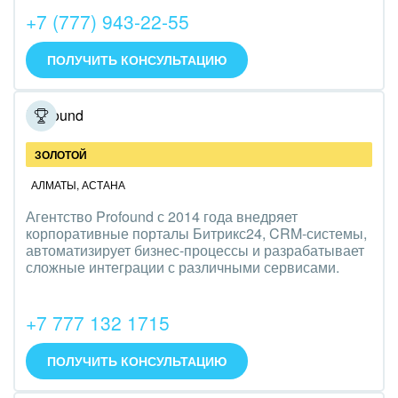
+7 (777) 943-22-55
IT, Интернет
ПОЛУЧИТЬ КОНСУЛЬТАЦИЮ
Консалтинговые и управленческие услуги
Культурные события, спорт, шоу-бизнес
Profound
Логистика
ЗОЛОТОЙ
Мебель, лес, деревообработка
АЛМАТЫ
,
АСТАНА
Агентство Profound с 2014 года внедряет
Медицина и фармацевтика
корпоративные порталы Битрикс24, CRM-системы,
автоматизирует бизнес-процессы и разрабатывает
Металлургия
сложные интеграции с различными сервисами.
Мода, одежда, аксессуары, стиль
+7 777 132 1715
Нефть, газ
ПОЛУЧИТЬ КОНСУЛЬТАЦИЮ
Оборудование, техника