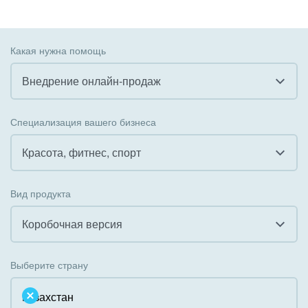
Какая нужна помощь
Внедрение онлайн-продаж
Все
Специализация вашего бизнеса
Внедрение CRM
Красота, фитнес, спорт
Внедрение КЭДО
Все
Вид продукта
Интеграция с 1С
Гостинично-ресторанный бизнес
Коробочная версия
Организация задач и проектов
Государственные организации
Все
Внедрение Бизнес-процессов
Выберите страну
Коммунальные услуги, ЖКХ
Облачный Битрикс24
Системное администрирование
Некоммерческие, религиозные организации,