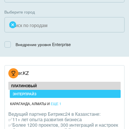
Коробочная версия
Благотворительность
Создание сайтов
Выберите город
Недвижимость, риэлтерские компании
Интернет-магазин и CRM
Образование, наука
Крупные корпоративные внедрения
Общественно-политические организации
Внедрение уровня Enterprise
Внедрение для медицины
Охрана, безопасность
Внедрение для гос.организаций
Промышленность
Внедрение онлайн-продаж
Hoster.KZ
СМИ, издательства, справочники
Внедрение онлайн-офиса / Интранета
ПЛАТИНОВЫЙ
Страхование
ЭНТЕРПРАЙЗ
КАРАГАНДА
,
АЛМАТЫ
И
ЕЩЕ 1
Строительство, ремонт и благоустройство
Ведущий партнер Битрикс24 в Казахстане:
✅11+ лет опыта развития бизнеса
Транспорт, Авиация, автобизнес
✅Более 1200 проектов, 300 интеграций и настроек