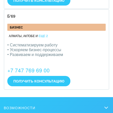
ПОЛУЧИТЬ КОНСУЛЬТАЦИЮ
IT, Интернет
Б'69
Консалтинговые и управленческие услуги
БИЗНЕС
Культурные события, спорт, шоу-бизнес
АЛМАТЫ
,
АКТОБЕ
И
ЕЩЕ 2
Логистика
• Систематизируем работу
• Ускоряем бизнес-процессы
Мебель, лес, деревообработка
• Развиваем и поддерживаем
Медицина и фармацевтика
+7 747 769 69 00
Металлургия
ПОЛУЧИТЬ КОНСУЛЬТАЦИЮ
Мода, одежда, аксессуары, стиль
Нефть, газ
Оборудование, техника
ВОЗМОЖНОСТИ