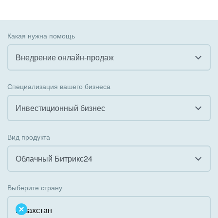
Какая нужна помощь
Внедрение онлайн-продаж
Все
Специализация вашего бизнеса
Внедрение CRM
Инвестиционный бизнес
Внедрение КЭДО
Все
Вид продукта
Интеграция с 1С
Гостинично-ресторанный бизнес
Облачный Битрикс24
Организация задач и проектов
Государственные организации
Все
Внедрение Бизнес-процессов
Выберите страну
Коммунальные услуги, ЖКХ
Облачный Битрикс24
Системное администрирование
Некоммерческие, религиозные организации,