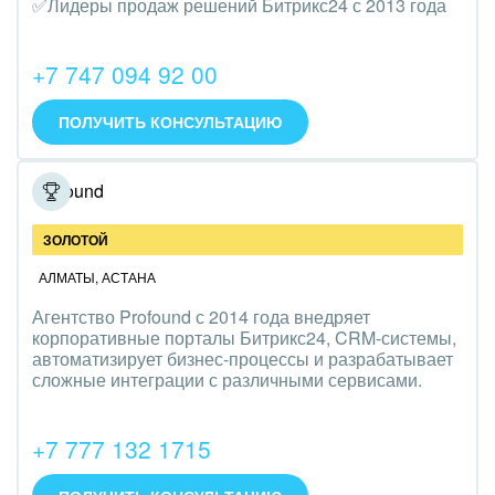
✅Лидеры продаж решений Битрикс24 с 2013 года
Трудоустройство
Красота, фитнес, спорт
+7 747 094 92 00
PR, маркетинг, реклама,
ПОЛУЧИТЬ КОНСУЛЬТАЦИЮ
АПК и пищевая промышленность
Profound
Выставки, семинары, конференции
ЗОЛОТОЙ
Горнодобывающая отрасль
АЛМАТЫ
,
АСТАНА
Досуг, туризм и отдых
Агентство Profound с 2014 года внедряет
корпоративные порталы Битрикс24, CRM-системы,
Изготовление памятников и мемориальных
автоматизирует бизнес-процессы и разрабатывает
сложные интеграции с различными сервисами.
комплексов
Инвестиционный бизнес
+7 777 132 1715
Интерьер, дизайн, декор