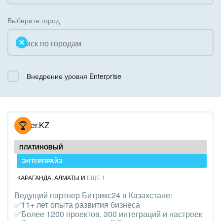
Коробочная версия
Благотворительность
Создание сайтов
Выберите город
Недвижимость, риэлтерские компании
Интернет-магазин и CRM
Образование, наука
Крупные корпоративные внедрения
Общественно-политические организации
Внедрение уровня Enterprise
Внедрение для медицины
Охрана, безопасность
Внедрение для гос.организаций
Промышленность
Внедрение онлайн-продаж
Hoster.KZ
СМИ, издательства, справочники
Внедрение онлайн-офиса / Интранета
ПЛАТИНОВЫЙ
Страхование
ЭНТЕРПРАЙЗ
КАРАГАНДА
,
АЛМАТЫ
И
ЕЩЕ 1
Строительство, ремонт и благоустройство
Ведущий партнер Битрикс24 в Казахстане:
✅11+ лет опыта развития бизнеса
Транспорт, Авиация, автобизнес
✅Более 1200 проектов, 300 интеграций и настроек