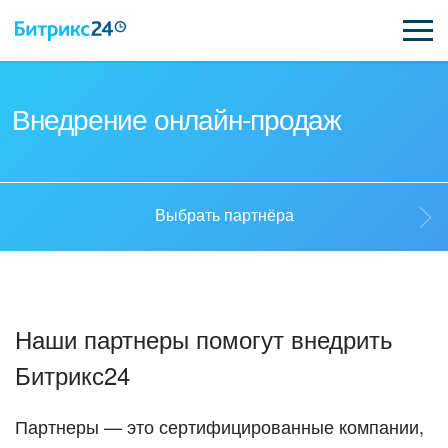
ВОЗМОЖНОСТИ
Внедрение онлайн-продаж
ЦЕНЫ
ИНТЕГРАЦИИ
Выбрать партнёра
ВНЕДРЕНИЕ
Выбрать партнёра
ПОДДЕРЖКА
Наши партнеры помогут внедрить
Стать партнёром
Битрикс24
ҚАЗАҚША
Кейсы партнеров
ПОЛУЧИТЬ БЕСПЛАТНО
Партнеры — это сертифицированные компании,