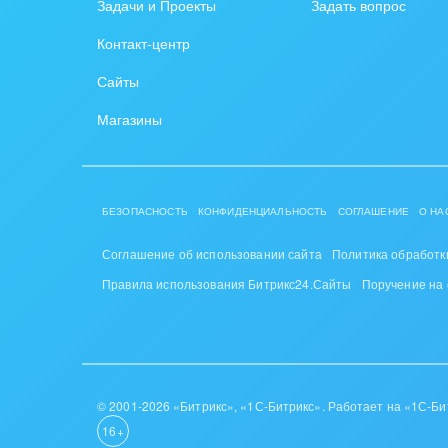
Задачи и Проекты
Задать вопрос
PR, м
Контакт-центр
АПК 
Сайты
пром
Магазины
Выст
конф
Горн
БЕЗОПАСНОСТЬ
КОНФИДЕНЦИАЛЬНОСТЬ
СОГЛАШЕНИЕ
О НА
Досуг
Соглашение об использовании сайта
Политика обработк
Изго
Правила использования Битрикс24.Сайты
Поручение на
мемо
Инве
Интер
© 2001-2026 «Битрикс», «1С-Битрикс». Работает на «1С-Би
16+
IT, И