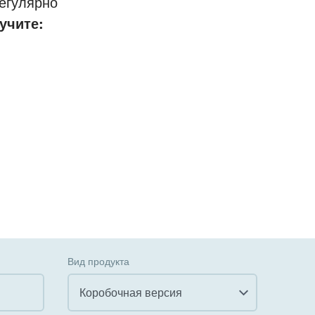
егулярно
учите:
Вид продукта
Коробочная версия