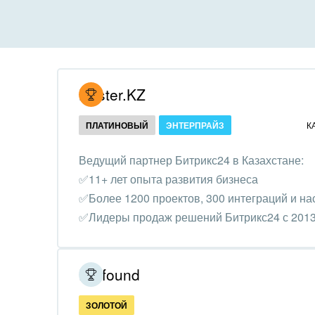
Все
Все
Внедрение CRM
Гост
бизн
Внедрение КЭДО
Госу
Hoster.KZ
Интеграция с 1С
Комм
ПЛАТИНОВЫЙ
ЭНТЕРПРАЙЗ
К
Организация задач и
проектов
Неко
Ведущий партнер Битрикс24 в Казахстане:
орга
✅11+ лет опыта развития бизнеса
Внедрение Бизнес-
Благ
✅Более 1200 проектов, 300 интеграций и на
процессов
Недв
✅Лидеры продаж решений Битрикс24 с 2013
Системное
комп
администрирование
Обра
Profound
Создание сайтов
Обще
ЗОЛОТОЙ
Интернет-магазин и CRM
орга