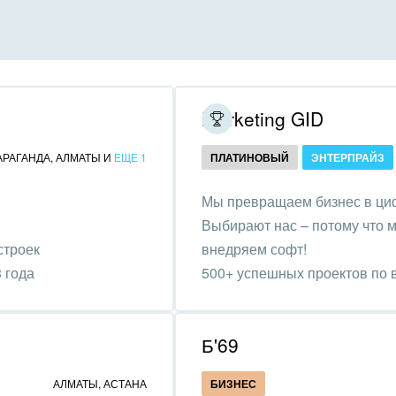
инично-ресторанный
ес
дарственные организации
Marketing GID
унальные услуги, ЖКХ
АРАГАНДА
,
АЛМАТЫ
И
ЕЩЕ 1
ПЛАТИНОВЫЙ
ЭНТЕРПРАЙЗ
ммерческие, религиозные
Мы превращаем бизнес в ци
низации,
Выбирают нас – потому что м
отворительность
строек
внедряем софт!
ижимость, риэлтерские
 года
500+ успешных проектов по в
ании
бизнес эффективнее.
зование, наука
Б'69
ственно-политические
АЛМАТЫ
,
АСТАНА
БИЗНЕС
низации