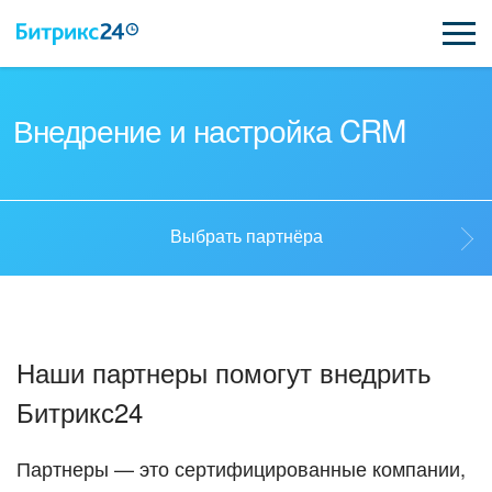
ВОЗМОЖНОСТИ
Внедрение и настройка CRM
ЦЕНЫ
ИНТЕГРАЦИИ
Выбрать партнёра
ВНЕДРЕНИЕ
Выбрать партнёра
ПОДДЕРЖКА
Наши партнеры помогут внедрить
Стать партнёром
Битрикс24
ҚАЗАҚША
Кейсы партнеров
ПОЛУЧИТЬ БЕСПЛАТНО
Партнеры — это сертифицированные компании,