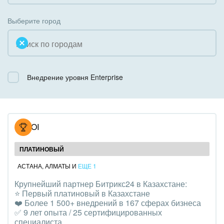
Коробочная версия
Благотворительность
Создание сайтов
Выберите город
Недвижимость, риэлтерские компании
Интернет-магазин и CRM
Образование, наука
Крупные корпоративные внедрения
Общественно-политические организации
Внедрение уровня Enterprise
Внедрение для медицины
Охрана, безопасность
Внедрение для гос.организаций
Промышленность
Внедрение онлайн-продаж
NOVOI
СМИ, издательства, справочники
Внедрение онлайн-офиса / Интранета
ПЛАТИНОВЫЙ
Страхование
АСТАНА
,
АЛМАТЫ
И
ЕЩЕ 1
Крупнейший партнер Битрикс24 в Казахстане:
Строительство, ремонт и благоустройство
⭐️ Первый платиновый в Казахстане
❤️ Более 1 500+ внедрений в 167 сферах бизнеса
Транспорт, Авиация, автобизнес
✅ 9 лет опыта / 25 сертифицированных
специалиста