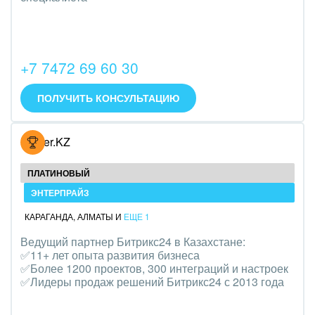
Трудоустройство
Красота, фитнес, спорт
+7 7472 69 60 30
PR, маркетинг, реклама,
ПОЛУЧИТЬ КОНСУЛЬТАЦИЮ
АПК и пищевая промышленность
Выставки, семинары, конференции
Hoster.KZ
Горнодобывающая отрасль
ПЛАТИНОВЫЙ
Досуг, туризм и отдых
ЭНТЕРПРАЙЗ
КАРАГАНДА
,
АЛМАТЫ
И
ЕЩЕ 1
Изготовление памятников и мемориальных
Ведущий партнер Битрикс24 в Казахстане:
комплексов
✅11+ лет опыта развития бизнеса
✅Более 1200 проектов, 300 интеграций и настроек
Инвестиционный бизнес
✅Лидеры продаж решений Битрикс24 с 2013 года
Интерьер, дизайн, декор