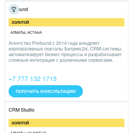
Полиграфия
Profound
Ритуальные услуги
ЗОЛОТОЙ
Рынки и торговля
АЛМАТЫ
,
АСТАНА
Агентство Profound с 2014 года внедряет
Связь и телекоммуникации
корпоративные порталы Битрикс24, CRM-системы,
автоматизирует бизнес-процессы и разрабатывает
Финансы, бухгалтерия, банки
сложные интеграции с различными сервисами.
Химия и нефтехимия
+7 777 132 1715
Электроэнергетика
ПОЛУЧИТЬ КОНСУЛЬТАЦИЮ
Ювелирное дело
CRM Studio
Юриспруденция
ЗОЛОТОЙ
АЛМАТЫ
,
ШЫМКЕНТ