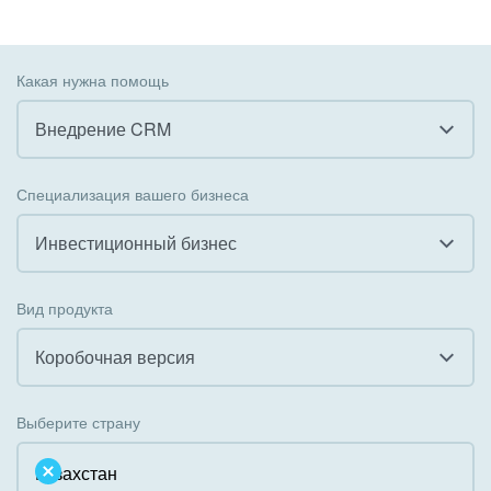
Какая нужна помощь
Внедрение CRM
Все
Специализация вашего бизнеса
Внедрение CRM
Инвестиционный бизнес
Внедрение КЭДО
Все
Вид продукта
Интеграция с 1С
Гостинично-ресторанный бизнес
Коробочная версия
Организация задач и проектов
Государственные организации
Все
Внедрение Бизнес-процессов
Выберите страну
Коммунальные услуги, ЖКХ
Облачный Битрикс24
Системное администрирование
Некоммерческие, религиозные организации,