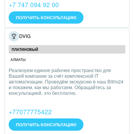
+7 747 094 92 00
IT, Интернет
ПОЛУЧИТЬ КОНСУЛЬТАЦИЮ
Консалтинговые и управленческие услуги
Культурные события, спорт, шоу-бизнес
PRODVIG
Логистика
ПЛАТИНОВЫЙ
АЛМАТЫ
Мебель, лес, деревообработка
Реализуем единое рабочее пространство для
Медицина и фармацевтика
Вашей компании за счёт комплексной IT
автоматизации. Проведём экскурсию в наш Bitrix24
и покажем, как мы работаем. Обращайтесь за
Металлургия
консультацией, это бесплатно.
Мода, одежда, аксессуары, стиль
+77077775422
Нефть, газ
ПОЛУЧИТЬ КОНСУЛЬТАЦИЮ
Оборудование, техника