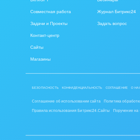
Создание сайтов
Обще
Совместная работа
Журнал Битрикс24
Интернет-магазин и CRM
орга
Задачи и Проекты
Задать вопрос
Крупные корпоративные
Охра
Контакт-центр
внедрения
Пром
Сайты
Внедрение для медицины
СМИ,
Магазины
Внедрение для
спра
гос.организаций
Стра
Внедрение онлайн-
БЕЗОПАСНОСТЬ
КОНФИДЕНЦИАЛЬНОСТЬ
СОГЛАШЕНИЕ
О НА
продаж
Строи
благ
Соглашение об использовании сайта
Политика обработк
Внедрение онлайн-офиса
Правила использования Битрикс24.Сайты
Поручение на
/ Интранета
Тран
авто
Труд