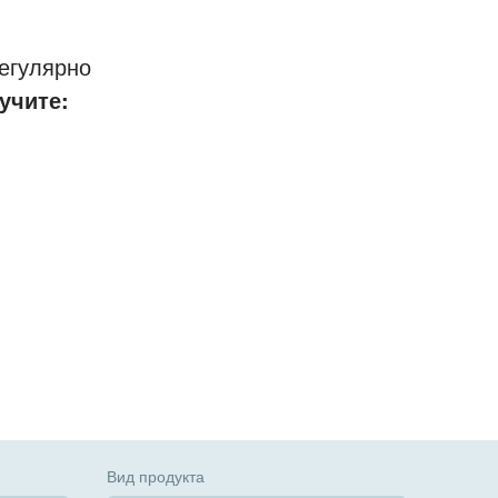
егулярно
учите:
Вид продукта