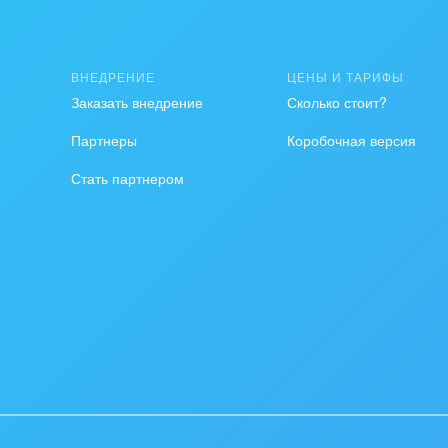
ственно-политические
низации
ВНЕДРЕНИЕ
ЦЕНЫ И ТАРИФЫ
на, безопасность
Заказать внедрение
Сколько стоит?
ышленность
Партнеры
Коробочная версия
Стать партнером
 издательства,
вочники
хование
тельство, ремонт и
оустройство
спорт, Авиация,
бизнес
оустройство