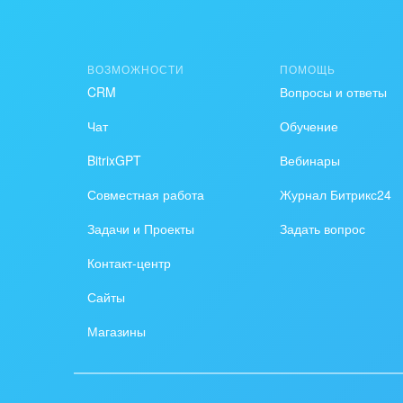
Создание сайтов
Обще
Интернет-магазин и CRM
орга
ВОЗМОЖНОСТИ
ПОМОЩЬ
Крупные корпоративные
Охра
CRM
Вопросы и ответы
внедрения
Пром
Чат
Обучение
Внедрение для медицины
BitrixGPT
Вебинары
СМИ,
Внедрение для
спра
Совместная работа
Журнал Битрикс24
гос.организаций
Стра
Задачи и Проекты
Задать вопрос
Внедрение онлайн-
Контакт-центр
продаж
Строи
благ
Сайты
Внедрение онлайн-офиса
/ Интранета
Тран
Магазины
авто
Труд