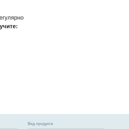
егулярно
учите:
Вид продукта