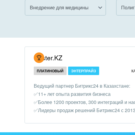
Внедрение для медицины
Поли
Все
Все
Внедрение CRM
Гост
бизн
Внедрение КЭДО
Госу
Hoster.KZ
Интеграция с 1С
Комм
ПЛАТИНОВЫЙ
ЭНТЕРПРАЙЗ
К
Организация задач и
проектов
Неко
Ведущий партнер Битрикс24 в Казахстане:
орга
✅11+ лет опыта развития бизнеса
Внедрение Бизнес-
Благ
✅Более 1200 проектов, 300 интеграций и на
процессов
Недв
✅Лидеры продаж решений Битрикс24 с 2013
Системное
комп
администрирование
Обра