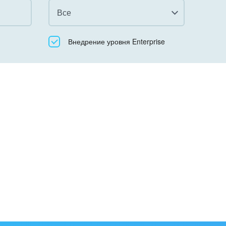
Все
Все
Внедрение уровня Enterprise
Облачный Битрикс24
Коробочная версия