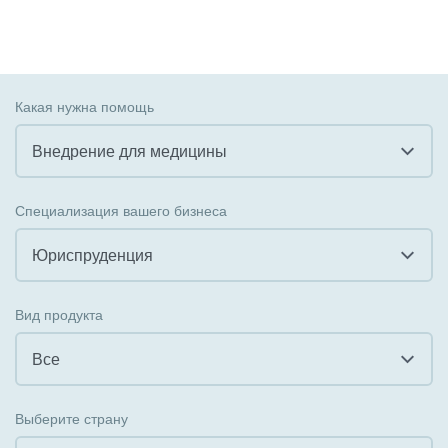
Какая нужна помощь
Внедрение для медицины
Все
Специализация вашего бизнеса
Внедрение CRM
Юриспруденция
Внедрение КЭДО
Все
Вид продукта
Интеграция с 1С
Гостинично-ресторанный бизнес
Все
Организация задач и проектов
Государственные организации
Все
Внедрение Бизнес-процессов
Выберите страну
Коммунальные услуги, ЖКХ