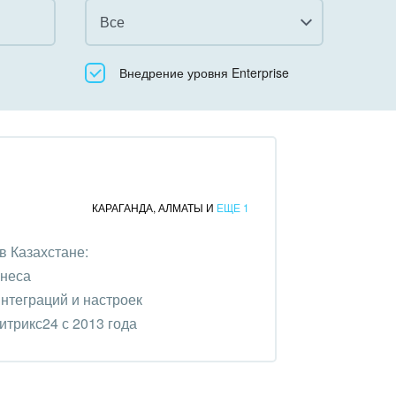
Все
Все
Внедрение уровня Enterprise
Облачный Битрикс24
Коробочная версия
КАРАГАНДА
,
АЛМАТЫ
И
ЕЩЕ 1
в Казахстане:
знеса
нтеграций и настроек
трикс24 с 2013 года