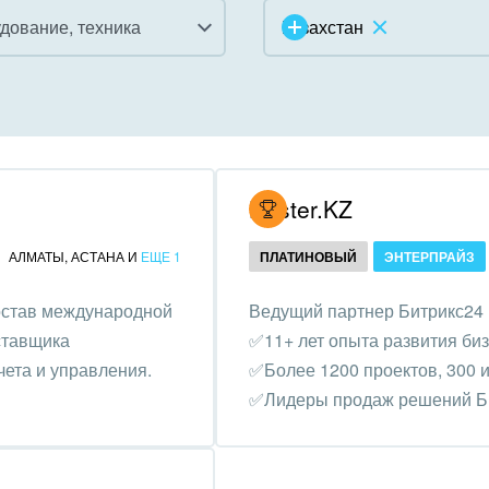
дование, техника
Казахстан
инично-ресторанный
ес
дарственные организации
Hoster.KZ
унальные услуги, ЖКХ
АЛМАТЫ
,
АСТАНА
И
ЕЩЕ 1
ПЛАТИНОВЫЙ
ЭНТЕРПРАЙЗ
ммерческие, религиозные
остав международной
Ведущий партнер Битрикс24 
низации,
ставщика
✅11+ лет опыта развития би
отворительность
ета и управления.
✅Более 1200 проектов, 300 и
ижимость, риэлтерские
✅Лидеры продаж решений Би
ании
зование, наука