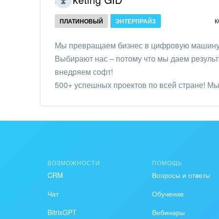
Создание сайтов
Обще
ПЛАТИНОВЫЙ
ЭНТЕРПРАЙЗ
К
Интернет-магазин и CRM
орга
Крупные корпоративные
Мы превращаем бизнес в цифровую машину 
Охра
внедрения
Выбирают нас – потому что мы даем результа
Пром
внедряем софт!
Внедрение для медицины
500+ успешных проектов по всей стране! Мы 
СМИ,
бизнес эффективнее.
Внедрение для
спра
гос.организаций
Стра
Внедрение онлайн-
продаж
Строи
благ
ВОЗМОЖНОСТИ
ПОМОЩЬ
Внедрение онлайн-офиса
CRM
Вопросы и ответы
/ Интранета
Тран
авто
Чат
Обучение
Труд
BitrixGPT
Вебинары