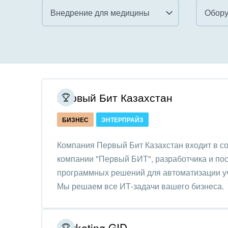
Внедрение для медицины
Обору
Все
Все
Внедрение CRM
Гост
бизн
Внедрение КЭДО
Госу
Первый Бит Казахстан
Интеграция с 1С
Комм
БИЗНЕС
ЭНТЕРПРАЙЗ
Организация задач и
проектов
Неко
Компания Первый Бит Казахстан входит в с
орга
компании "Первый БИТ", разработчика и по
Внедрение Бизнес-
Благ
программных решений для автоматизации уч
процессов
Недв
Мы решаем все ИТ-задачи вашего бизнеса.
Системное
комп
администрирование
Обра
Marketing GID