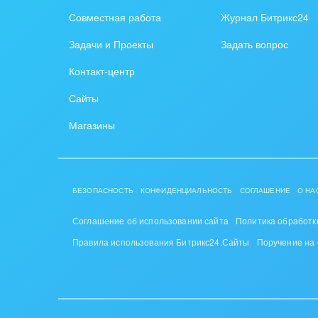
Совместная работа
Журнал Битрикс24
Красо
Задачи и Проекты
Задать вопрос
PR, м
Контакт-центр
АПК 
Сайты
пром
Магазины
Выст
конф
Горн
БЕЗОПАСНОСТЬ
КОНФИДЕНЦИАЛЬНОСТЬ
СОГЛАШЕНИЕ
О НА
Досуг
Соглашение об использовании сайта
Политика обработк
Изго
Правила использования Битрикс24.Сайты
Поручение на
мемо
Инве