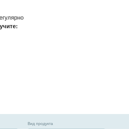
егулярно
учите:
Вид продукта