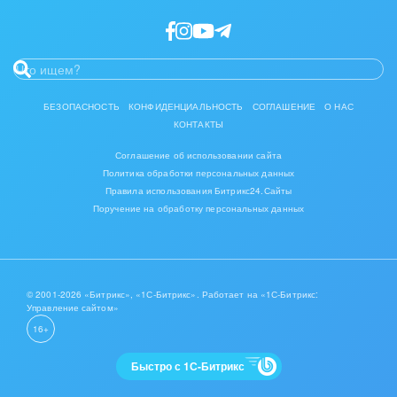
Интерьер, дизайн, декор
IT, Интернет
Консалтинговые и управленческие услуги
БЕЗОПАСНОСТЬ
КОНФИДЕНЦИАЛЬНОСТЬ
СОГЛАШЕНИЕ
О НАС
КОНТАКТЫ
Культурные события, спорт, шоу-бизнес
Соглашение об использовании сайта
Логистика
Политика обработки персональных данных
Правила использования Битрикс24.Сайты
Мебель, лес, деревообработка
Поручение на обработку персональных данных
Медицина и фармацевтика
Металлургия
© 2001-2026 «Битрикс», «1С-Битрикс». Работает на «1С-Битрикс:
Управление сайтом»
Мода, одежда, аксессуары, стиль
16+
Нефть, газ
Быстро с 1С-Битрикс