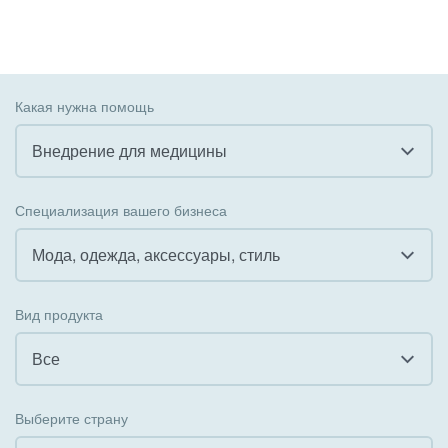
Какая нужна помощь
Внедрение для медицины
Все
Специализация вашего бизнеса
Внедрение CRM
Мода, одежда, аксессуары, стиль
Внедрение КЭДО
Все
Вид продукта
Интеграция с 1С
Гостинично-ресторанный бизнес
Все
Организация задач и проектов
Государственные организации
Все
Внедрение Бизнес-процессов
Выберите страну
Коммунальные услуги, ЖКХ