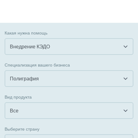
Какая нужна помощь
Внедрение КЭДО
Все
Специализация вашего бизнеса
Внедрение CRM
Полиграфия
Внедрение КЭДО
Все
Вид продукта
Интеграция с 1С
Гостинично-ресторанный бизнес
Все
Организация задач и проектов
Государственные организации
Все
Внедрение Бизнес-процессов
Выберите страну
Коммунальные услуги, ЖКХ