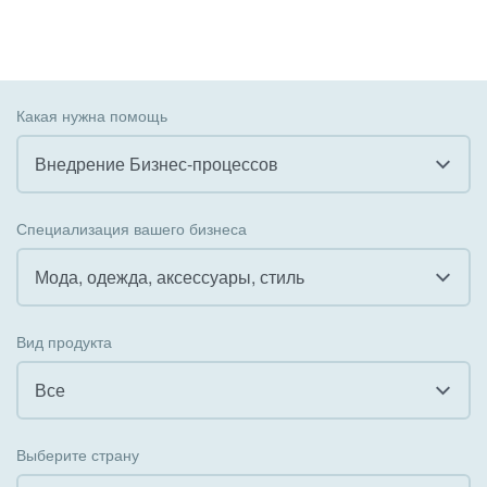
Какая нужна помощь
Внедрение Бизнес-процессов
Все
Специализация вашего бизнеса
Внедрение CRM
Мода, одежда, аксессуары, стиль
Внедрение КЭДО
Все
Вид продукта
Интеграция с 1С
Гостинично-ресторанный бизнес
Все
Организация задач и проектов
Государственные организации
Все
Внедрение Бизнес-процессов
Выберите страну
Коммунальные услуги, ЖКХ