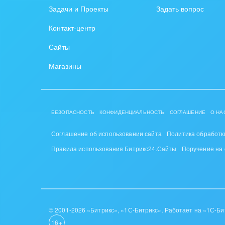
Задачи и Проекты
Задать вопрос
Крупные корпоративные
Охра
Контакт-центр
внедрения
Пром
Сайты
Внедрение для медицины
СМИ,
Магазины
Внедрение для
спра
гос.организаций
Стра
Внедрение онлайн-
БЕЗОПАСНОСТЬ
КОНФИДЕНЦИАЛЬНОСТЬ
СОГЛАШЕНИЕ
О НА
продаж
Строи
благ
Соглашение об использовании сайта
Политика обработк
Внедрение онлайн-офиса
Правила использования Битрикс24.Сайты
Поручение на
/ Интранета
Тран
авто
Труд
Красо
© 2001-2026 «Битрикс», «1С-Битрикс». Работает на «1С-Би
16+