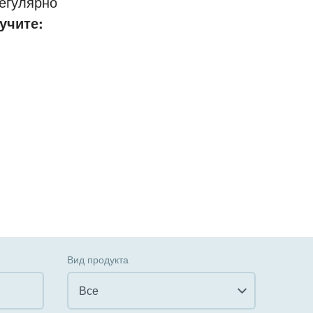
егулярно
учите:
Вид продукта
Все