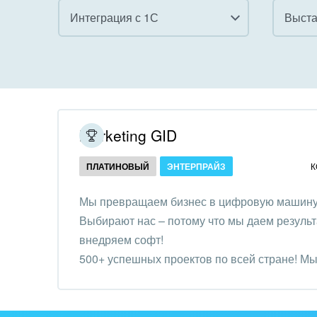
Интеграция с 1С
Все
Все
Внедрение CRM
Гост
бизн
Внедрение КЭДО
Госу
Marketing GID
Интеграция с 1С
Комм
ПЛАТИНОВЫЙ
ЭНТЕРПРАЙЗ
К
Организация задач и
проектов
Неко
Мы превращаем бизнес в цифровую машину 
орга
Выбирают нас – потому что мы даем результа
Внедрение Бизнес-
Благ
внедряем софт!
процессов
Недв
500+ успешных проектов по всей стране! Мы 
Системное
комп
бизнес эффективнее.
администрирование
Обра