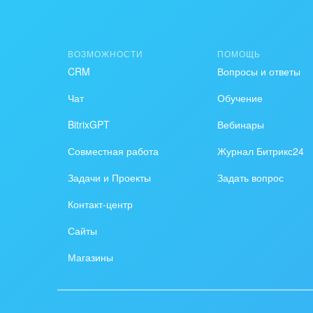
Создание сайтов
Обще
Интернет-магазин и CRM
орга
ВОЗМОЖНОСТИ
ПОМОЩЬ
Крупные корпоративные
Охра
CRM
Вопросы и ответы
внедрения
Пром
Чат
Обучение
Внедрение для медицины
BitrixGPT
Вебинары
СМИ,
Внедрение для
спра
Совместная работа
Журнал Битрикс24
гос.организаций
Стра
Задачи и Проекты
Задать вопрос
Внедрение онлайн-
Контакт-центр
продаж
Строи
благ
Сайты
Внедрение онлайн-офиса
/ Интранета
Тран
Магазины
авто
Труд