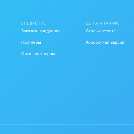
ственно-политические
низации
ВНЕДРЕНИЕ
ЦЕНЫ И ТАРИФЫ
на, безопасность
Заказать внедрение
Сколько стоит?
ышленность
Партнеры
Коробочная версия
Стать партнером
 издательства,
вочники
хование
тельство, ремонт и
оустройство
спорт, Авиация,
бизнес
оустройство