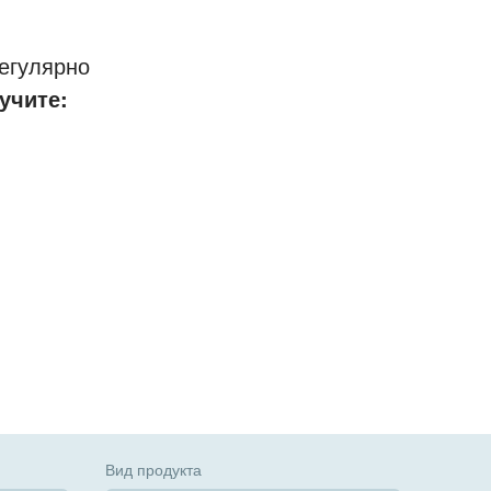
егулярно
учите:
Вид продукта