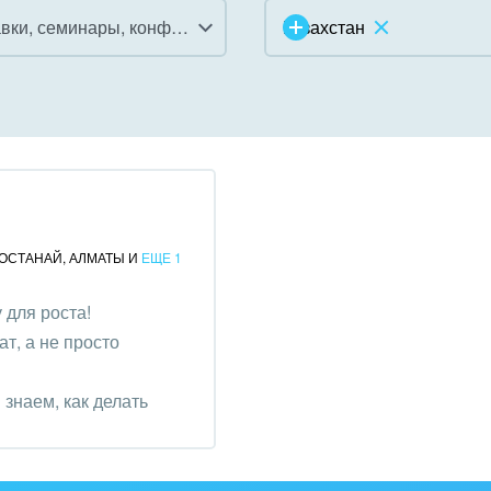
Выставки, семинары, конференции
Казахстан
инично-ресторанный
ес
дарственные организации
унальные услуги, ЖКХ
ОСТАНАЙ
,
АЛМАТЫ
И
ЕЩЕ 1
ммерческие, религиозные
для роста!
низации,
т, а не просто
отворительность
ижимость, риэлтерские
знаем, как делать
ании
зование, наука