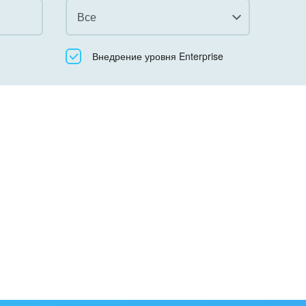
Все
Все
Внедрение уровня Enterprise
Облачный Битрикс24
Коробочная версия