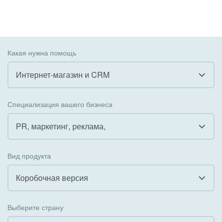
Какая нужна помощь
Интернет-магазин и CRM
Все
Специализация вашего бизнеса
Внедрение CRM
PR, маркетинг, реклама,
Внедрение КЭДО
Все
Вид продукта
Интеграция с 1С
Гостинично-ресторанный бизнес
Коробочная версия
Организация задач и проектов
Государственные организации
Все
Внедрение Бизнес-процессов
Выберите страну
Коммунальные услуги, ЖКХ