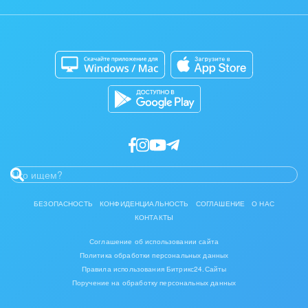
Контакт-центр
Мобильное приложение
Задать вопрос
IT, Интернет
Сайты
Приложение для Windows и Mac
Консалтинговые и управленческие услуги
Магазины
Каталог приложений
Разработчикам приложений
Культурные события, спорт, шоу-бизнес
Логистика
Мебель, лес, деревообработка
Медицина и фармацевтика
Металлургия
БЕЗОПАСНОСТЬ
КОНФИДЕНЦИАЛЬНОСТЬ
СОГЛАШЕНИЕ
О НАС
КОНТАКТЫ
Мода, одежда, аксессуары, стиль
Соглашение об использовании сайта
Политика обработки персональных данных
Нефть, газ
Правила использования Битрикс24.Сайты
Поручение на обработку персональных данных
Оборудование, техника