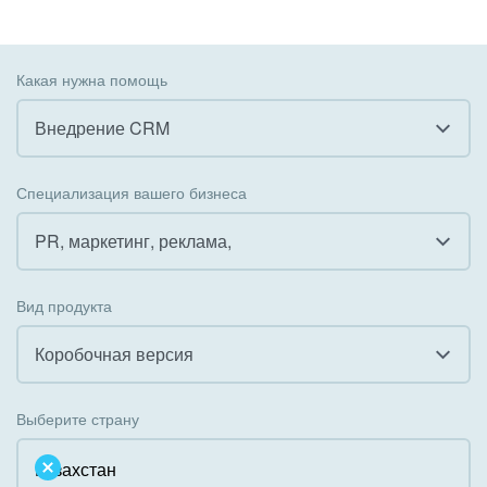
Какая нужна помощь
Внедрение CRM
Все
Специализация вашего бизнеса
Внедрение CRM
PR, маркетинг, реклама,
Внедрение КЭДО
Все
Вид продукта
Интеграция с 1С
Гостинично-ресторанный бизнес
Коробочная версия
Организация задач и проектов
Государственные организации
Все
Внедрение Бизнес-процессов
Выберите страну
Коммунальные услуги, ЖКХ
Облачный Битрикс24
Системное администрирование
Некоммерческие, религиозные организации,