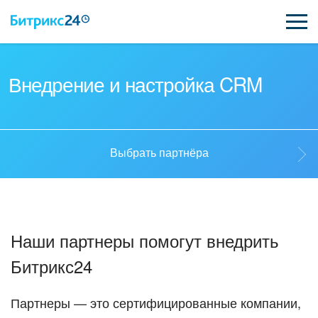
ВОЗМОЖНОСТИ
Внедрение и настройка CRM
ЦЕНЫ
ИНТЕГРАЦИИ
Выбрать партнёра
ВНЕДРЕНИЕ
Выбрать партнёра
ПОДДЕРЖКА
Наши партнеры помогут внедрить
Стать партнёром
Битрикс24
ҚАЗАҚША
Кейсы партнеров
ПОЛУЧИТЬ БЕСПЛАТНО
Партнеры — это сертифицированные компании,