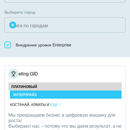
Коробочная версия
Благотворительность
Создание сайтов
Выберите город
Недвижимость, риэлтерские компании
Интернет-магазин и CRM
Образование, наука
Крупные корпоративные внедрения
Общественно-политические организации
Внедрение уровня Enterprise
Внедрение для медицины
Охрана, безопасность
Внедрение для гос.организаций
Промышленность
Внедрение онлайн-продаж
Marketing GID
СМИ, издательства, справочники
Внедрение онлайн-офиса / Интранета
ПЛАТИНОВЫЙ
Страхование
ЭНТЕРПРАЙЗ
КОСТАНАЙ
,
АЛМАТЫ
И
ЕЩЕ 1
Строительство, ремонт и благоустройство
Мы превращаем бизнес в цифровую машину для
роста!
Транспорт, Авиация, автобизнес
Выбирают нас – потому что мы даем результат, а не