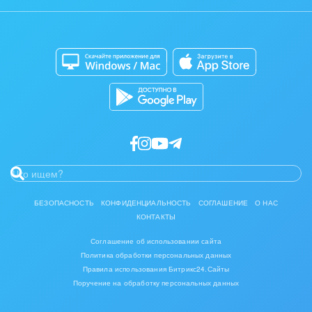
Задать вопрос
Интерьер, дизайн, декор
Сайты
Приложение для Windows и Mac
IT, Интернет
Магазины
Каталог приложений
Консалтинговые и управленческие услуги
Разработчикам приложений
Культурные события, спорт, шоу-бизнес
Логистика
Мебель, лес, деревообработка
Медицина и фармацевтика
БЕЗОПАСНОСТЬ
КОНФИДЕНЦИАЛЬНОСТЬ
СОГЛАШЕНИЕ
О НАС
КОНТАКТЫ
Металлургия
Соглашение об использовании сайта
Мода, одежда, аксессуары, стиль
Политика обработки персональных данных
Правила использования Битрикс24.Сайты
Поручение на обработку персональных данных
Нефть, газ