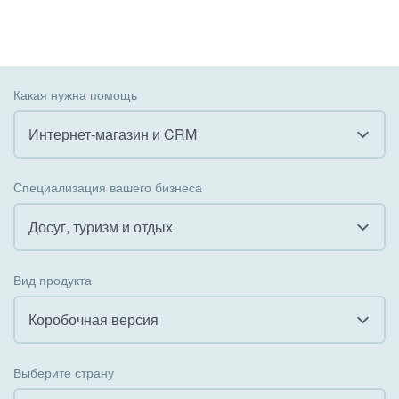
Какая нужна помощь
Интернет-магазин и CRM
Все
Специализация вашего бизнеса
Внедрение CRM
Досуг, туризм и отдых
Внедрение КЭДО
Все
Вид продукта
Интеграция с 1С
Гостинично-ресторанный бизнес
Коробочная версия
Организация задач и проектов
Государственные организации
Все
Внедрение Бизнес-процессов
Выберите страну
Коммунальные услуги, ЖКХ