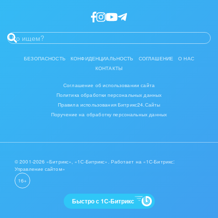
Интерьер, дизайн, декор
IT, Интернет
Консалтинговые и управленческие услуги
БЕЗОПАСНОСТЬ
КОНФИДЕНЦИАЛЬНОСТЬ
СОГЛАШЕНИЕ
О НАС
КОНТАКТЫ
Культурные события, спорт, шоу-бизнес
Соглашение об использовании сайта
Логистика
Политика обработки персональных данных
Правила использования Битрикс24.Сайты
Мебель, лес, деревообработка
Поручение на обработку персональных данных
Медицина и фармацевтика
Металлургия
© 2001-2026 «Битрикс», «1С-Битрикс». Работает на «1С-Битрикс:
Управление сайтом»
Мода, одежда, аксессуары, стиль
16+
Нефть, газ
Быстро с 1С-Битрикс