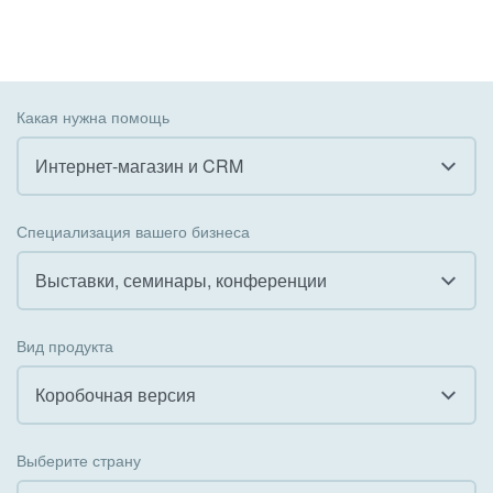
Какая нужна помощь
Интернет-магазин и CRM
Все
Специализация вашего бизнеса
Внедрение CRM
Выставки, семинары, конференции
Внедрение КЭДО
Все
Вид продукта
Интеграция с 1С
Гостинично-ресторанный бизнес
Коробочная версия
Организация задач и проектов
Государственные организации
Все
Внедрение Бизнес-процессов
Выберите страну
Коммунальные услуги, ЖКХ