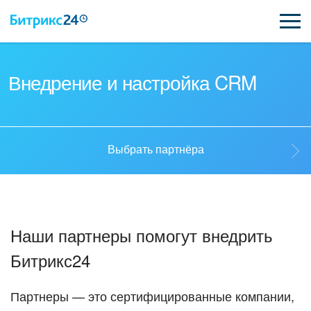
ВОЗМОЖНОСТИ
Внедрение и настройка CRM
ЦЕНЫ
ИНТЕГРАЦИИ
Выбрать партнёра
ВНЕДРЕНИЕ
Выбрать партнёра
ПОДДЕРЖКА
Наши партнеры помогут внедрить
Стать партнёром
Битрикс24
ҚАЗАҚША
Кейсы партнеров
ПОЛУЧИТЬ БЕСПЛАТНО
Партнеры — это сертифицированные компании,