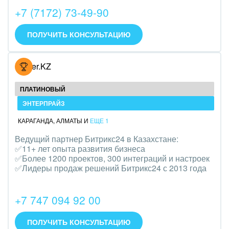
+7 (7172) 73-49-90
IT, Интернет
ПОЛУЧИТЬ КОНСУЛЬТАЦИЮ
Консалтинговые и управленческие услуги
Культурные события, спорт, шоу-бизнес
Hoster.KZ
Логистика
ПЛАТИНОВЫЙ
Мебель, лес, деревообработка
ЭНТЕРПРАЙЗ
КАРАГАНДА
,
АЛМАТЫ
И
ЕЩЕ 1
Медицина и фармацевтика
Ведущий партнер Битрикс24 в Казахстане:
✅11+ лет опыта развития бизнеса
Металлургия
✅Более 1200 проектов, 300 интеграций и настроек
✅Лидеры продаж решений Битрикс24 с 2013 года
Мода, одежда, аксессуары, стиль
Нефть, газ
+7 747 094 92 00
Оборудование, техника
ПОЛУЧИТЬ КОНСУЛЬТАЦИЮ