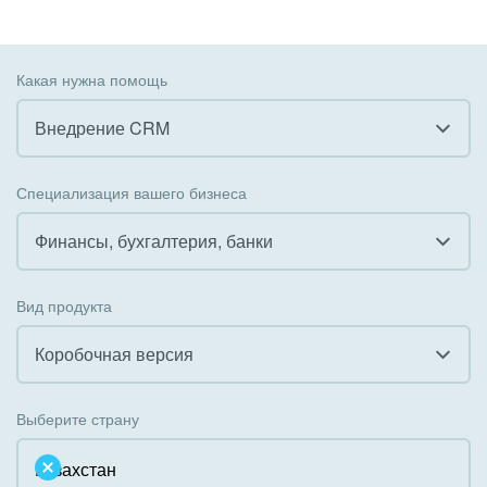
Какая нужна помощь
Внедрение CRM
Все
Специализация вашего бизнеса
Внедрение CRM
Финансы, бухгалтерия, банки
Внедрение КЭДО
Все
Вид продукта
Интеграция с 1С
Гостинично-ресторанный бизнес
Коробочная версия
Организация задач и проектов
Государственные организации
Все
Внедрение Бизнес-процессов
Выберите страну
Коммунальные услуги, ЖКХ
Облачный Битрикс24
Системное администрирование
Некоммерческие, религиозные организации,