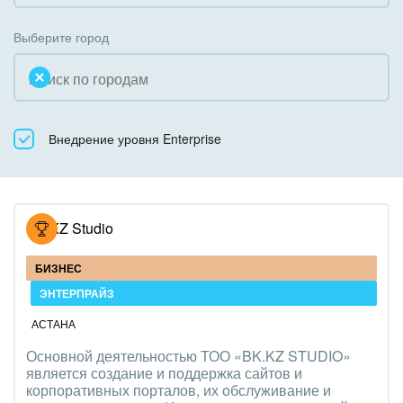
Коробочная версия
Благотворительность
Создание сайтов
Выберите город
Недвижимость, риэлтерские компании
Интернет-магазин и CRM
Образование, наука
Крупные корпоративные внедрения
Общественно-политические организации
Внедрение уровня Enterprise
Внедрение для медицины
Охрана, безопасность
Внедрение для гос.организаций
Промышленность
Внедрение онлайн-продаж
BK.KZ Studio
СМИ, издательства, справочники
Внедрение онлайн-офиса / Интранета
БИЗНЕС
Страхование
ЭНТЕРПРАЙЗ
АСТАНА
Строительство, ремонт и благоустройство
Основной деятельностью ТОО «BK.KZ STUDIO»
является создание и поддержка сайтов и
Транспорт, Авиация, автобизнес
корпоративных порталов, их обслуживание и