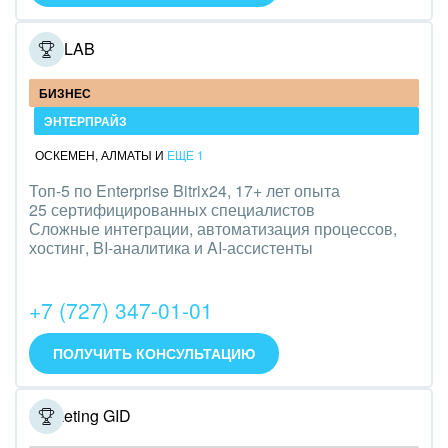
Полиграфия
ONELAB
Ритуальные услуги
БИЗНЕС
Рынки и торговля
ЭНТЕРПРАЙЗ
Связь и телекоммуникации
ОСКЕМЕН
,
АЛМАТЫ
И
ЕЩЕ 1
Топ-5 по Enterprise Bitrix24, 17+ лет опыта
Финансы, бухгалтерия, банки
25 сертифицированных специалистов
Сложные интеграции, автоматизация процессов,
Химия и нефтехимия
хостинг, BI-аналитика и AI-ассистенты
Электроэнергетика
+7 (727) 347-01-01
Ювелирное дело
ПОЛУЧИТЬ КОНСУЛЬТАЦИЮ
Юриспруденция
Marketing GID