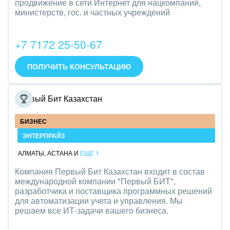
продвижение в сети Интернет для нацкомпаний,
Трудоустройство
министерств, гос. и частных учреждений
Красота, фитнес, спорт
+7 7172 25-50-67
PR, маркетинг, реклама,
ПОЛУЧИТЬ КОНСУЛЬТАЦИЮ
АПК и пищевая промышленность
Выставки, семинары, конференции
Первый Бит Казахстан
Горнодобывающая отрасль
БИЗНЕС
ЭНТЕРПРАЙЗ
Досуг, туризм и отдых
АЛМАТЫ
,
АСТАНА
И
ЕЩЕ 1
Изготовление памятников и мемориальных
Компания Первый Бит Казахстан входит в состав
комплексов
международной компании "Первый БИТ",
разработчика и поставщика программных решений
Инвестиционный бизнес
для автоматизации учета и управления. Мы
решаем все ИТ-задачи вашего бизнеса.
Интерьер, дизайн, декор