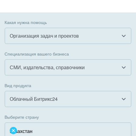
Какая нужна помощь
Организация задач и проектов
Все
Специализация вашего бизнеса
Внедрение CRM
СМИ, издательства, справочники
Внедрение КЭДО
Все
Вид продукта
Интеграция с 1С
Гостинично-ресторанный бизнес
Облачный Битрикс24
Организация задач и проектов
Государственные организации
Все
Внедрение Бизнес-процессов
Выберите страну
Коммунальные услуги, ЖКХ
Облачный Битрикс24
Системное администрирование
Некоммерческие, религиозные организации,