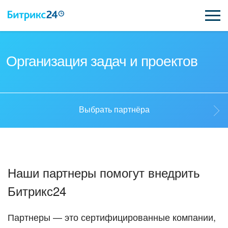
ВОЗМОЖНОСТИ
Организация задач и проектов
ЦЕНЫ
ИНТЕГРАЦИИ
Выбрать партнёра
ВНЕДРЕНИЕ
Выбрать партнёра
ПОДДЕРЖКА
Наши партнеры помогут внедрить
Стать партнёром
Битрикс24
ҚАЗАҚША
Кейсы партнеров
ПОЛУЧИТЬ БЕСПЛАТНО
Партнеры — это сертифицированные компании,