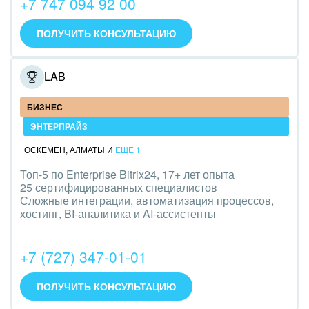
+7 747 094 92 00
IT, Интернет
ПОЛУЧИТЬ КОНСУЛЬТАЦИЮ
Консалтинговые и управленческие услуги
ONELAB
Культурные события, спорт, шоу-бизнес
БИЗНЕС
Логистика
ЭНТЕРПРАЙЗ
Мебель, лес, деревообработка
ОСКЕМЕН
,
АЛМАТЫ
И
ЕЩЕ 1
Медицина и фармацевтика
Топ-5 по Enterprise Bitrix24, 17+ лет опыта
25 сертифицированных специалистов
Сложные интеграции, автоматизация процессов,
Металлургия
хостинг, BI-аналитика и AI-ассистенты
Мода, одежда, аксессуары, стиль
+7 (727) 347-01-01
Нефть, газ
ПОЛУЧИТЬ КОНСУЛЬТАЦИЮ
Оборудование, техника