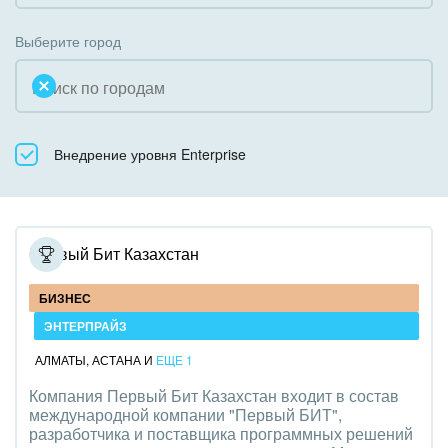
Коробочная версия
Благотворительность
Создание сайтов
Выберите город
Недвижимость, риэлтерские компании
Интернет-магазин и CRM
Образование, наука
Крупные корпоративные внедрения
Общественно-политические организации
Внедрение уровня Enterprise
Внедрение для медицины
Охрана, безопасность
Внедрение для гос.организаций
Промышленность
Внедрение онлайн-продаж
Первый Бит Казахстан
СМИ, издательства, справочники
Внедрение онлайн-офиса / Интранета
БИЗНЕС
Страхование
ЭНТЕРПРАЙЗ
АЛМАТЫ
,
АСТАНА
И
ЕЩЕ 1
Строительство, ремонт и благоустройство
Компания Первый Бит Казахстан входит в состав
международной компании "Первый БИТ",
Транспорт, Авиация, автобизнес
разработчика и поставщика программных решений