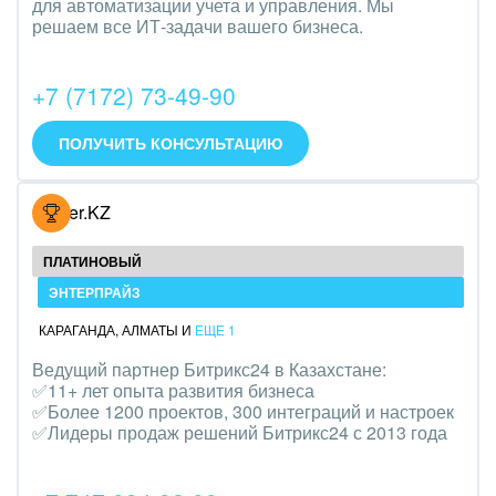
для автоматизации учета и управления. Мы
Трудоустройство
решаем все ИТ-задачи вашего бизнеса.
Красота, фитнес, спорт
+7 (7172) 73-49-90
PR, маркетинг, реклама,
ПОЛУЧИТЬ КОНСУЛЬТАЦИЮ
АПК и пищевая промышленность
Выставки, семинары, конференции
Hoster.KZ
Горнодобывающая отрасль
ПЛАТИНОВЫЙ
ЭНТЕРПРАЙЗ
Досуг, туризм и отдых
КАРАГАНДА
,
АЛМАТЫ
И
ЕЩЕ 1
Изготовление памятников и мемориальных
Ведущий партнер Битрикс24 в Казахстане:
комплексов
✅11+ лет опыта развития бизнеса
✅Более 1200 проектов, 300 интеграций и настроек
Инвестиционный бизнес
✅Лидеры продаж решений Битрикс24 с 2013 года
Интерьер, дизайн, декор