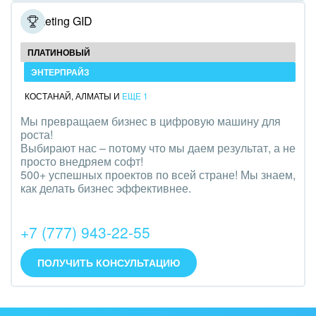
Полиграфия
Marketing GID
Ритуальные услуги
ПЛАТИНОВЫЙ
ЭНТЕРПРАЙЗ
Рынки и торговля
КОСТАНАЙ
,
АЛМАТЫ
И
ЕЩЕ 1
Связь и телекоммуникации
Мы превращаем бизнес в цифровую машину для
роста!
Финансы, бухгалтерия, банки
Выбирают нас – потому что мы даем результат, а не
просто внедряем софт!
Химия и нефтехимия
500+ успешных проектов по всей стране! Мы знаем,
как делать бизнес эффективнее.
Электроэнергетика
+7 (777) 943-22-55
Ювелирное дело
Юриспруденция
ПОЛУЧИТЬ КОНСУЛЬТАЦИЮ