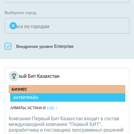
Коробочная версия
Благотворительность
Создание сайтов
Выберите город
Недвижимость, риэлтерские компании
Интернет-магазин и CRM
Образование, наука
Крупные корпоративные внедрения
Общественно-политические организации
Внедрение уровня Enterprise
Внедрение для медицины
Охрана, безопасность
Внедрение для гос.организаций
Промышленность
Внедрение онлайн-продаж
Первый Бит Казахстан
СМИ, издательства, справочники
Внедрение онлайн-офиса / Интранета
БИЗНЕС
Страхование
ЭНТЕРПРАЙЗ
АЛМАТЫ
,
АСТАНА
И
ЕЩЕ 1
Строительство, ремонт и благоустройство
Компания Первый Бит Казахстан входит в состав
международной компании "Первый БИТ",
Транспорт, Авиация, автобизнес
разработчика и поставщика программных решений