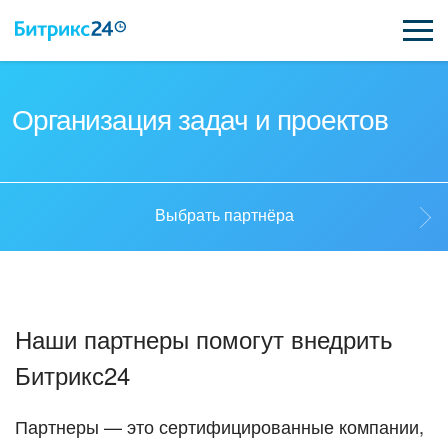
ВОЗМОЖНОСТИ
Организация задач и проектов
ЦЕНЫ
ИНТЕГРАЦИИ
Выбрать партнёра
ВНЕДРЕНИЕ
Выбрать партнёра
ПОДДЕРЖКА
Наши партнеры помогут внедрить
Стать партнёром
Битрикс24
ҚАЗАҚША
Кейсы партнеров
ПОЛУЧИТЬ БЕСПЛАТНО
Партнеры — это сертифицированные компании,