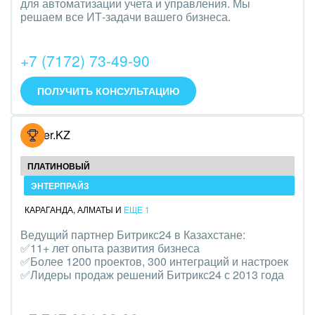
для автоматизации учета и управления. Мы
Трудоустройство
решаем все ИТ-задачи вашего бизнеса.
Красота, фитнес, спорт
+7 (7172) 73-49-90
PR, маркетинг, реклама,
ПОЛУЧИТЬ КОНСУЛЬТАЦИЮ
АПК и пищевая промышленность
Выставки, семинары, конференции
Hoster.KZ
Горнодобывающая отрасль
ПЛАТИНОВЫЙ
ЭНТЕРПРАЙЗ
Досуг, туризм и отдых
КАРАГАНДА
,
АЛМАТЫ
И
ЕЩЕ 1
Изготовление памятников и мемориальных
Ведущий партнер Битрикс24 в Казахстане:
комплексов
✅11+ лет опыта развития бизнеса
✅Более 1200 проектов, 300 интеграций и настроек
Инвестиционный бизнес
✅Лидеры продаж решений Битрикс24 с 2013 года
Интерьер, дизайн, декор