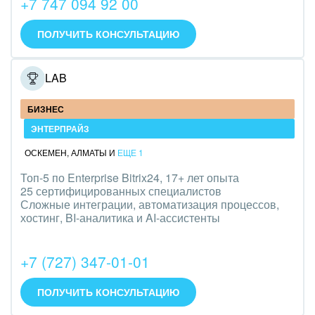
+7 747 094 92 00
IT, Интернет
ПОЛУЧИТЬ КОНСУЛЬТАЦИЮ
Консалтинговые и управленческие услуги
ONELAB
Культурные события, спорт, шоу-бизнес
БИЗНЕС
Логистика
ЭНТЕРПРАЙЗ
Мебель, лес, деревообработка
ОСКЕМЕН
,
АЛМАТЫ
И
ЕЩЕ 1
Медицина и фармацевтика
Топ-5 по Enterprise Bitrix24, 17+ лет опыта
25 сертифицированных специалистов
Сложные интеграции, автоматизация процессов,
Металлургия
хостинг, BI-аналитика и AI-ассистенты
Мода, одежда, аксессуары, стиль
+7 (727) 347-01-01
Нефть, газ
ПОЛУЧИТЬ КОНСУЛЬТАЦИЮ
Оборудование, техника