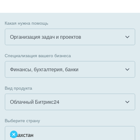
Какая нужна помощь
Организация задач и проектов
Все
Специализация вашего бизнеса
Внедрение CRM
Финансы, бухгалтерия, банки
Внедрение КЭДО
Все
Вид продукта
Интеграция с 1С
Гостинично-ресторанный бизнес
Облачный Битрикс24
Организация задач и проектов
Государственные организации
Все
Внедрение Бизнес-процессов
Выберите страну
Коммунальные услуги, ЖКХ
Облачный Битрикс24
Системное администрирование
Некоммерческие, религиозные организации,