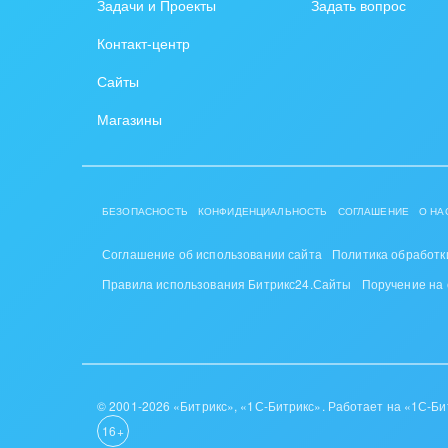
Задачи и Проекты
Задать вопрос
PR, м
Контакт-центр
АПК 
Сайты
пром
Магазины
Выст
конф
Горн
БЕЗОПАСНОСТЬ
КОНФИДЕНЦИАЛЬНОСТЬ
СОГЛАШЕНИЕ
О НА
Досуг
Соглашение об использовании сайта
Политика обработк
Изго
Правила использования Битрикс24.Сайты
Поручение на
мемо
Инве
Интер
© 2001-2026 «Битрикс», «1С-Битрикс». Работает на «1С-Би
16+
IT, И