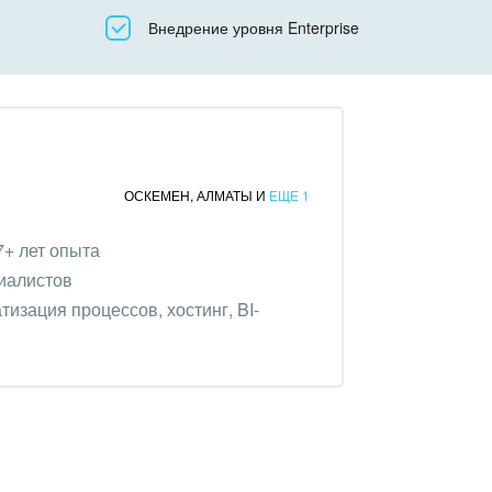
Все
Внедрение уровня Enterprise
Облачный Битрикс24
Коробочная версия
ОСКЕМЕН
,
АЛМАТЫ
И
ЕЩЕ 1
17+ лет опыта
иалистов
изация процессов, хостинг, BI-