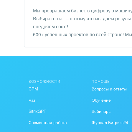
Крупные корпоративные
Мы превращаем бизнес в цифровую машину 
Охра
внедрения
Выбирают нас – потому что мы даем результа
Пром
внедряем софт!
Внедрение для медицины
500+ успешных проектов по всей стране! Мы 
СМИ,
бизнес эффективнее.
Внедрение для
спра
гос.организаций
Стра
Внедрение онлайн-
продаж
Строи
благ
ВОЗМОЖНОСТИ
ПОМОЩЬ
Внедрение онлайн-офиса
CRM
Вопросы и ответы
/ Интранета
Тран
авто
Чат
Обучение
Труд
BitrixGPT
Вебинары
Совместная работа
Журнал Битрикс24
Красо