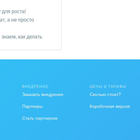
для роста!
на, безопасность
т, а не просто
ышленность
знаем, как делать
 издательства,
вочники
хование
тельство, ремонт и
оустройство
ВНЕДРЕНИЕ
ЦЕНЫ И ТАРИФЫ
Заказать внедрение
Сколько стоит?
спорт, Авиация,
бизнес
Партнеры
Коробочная версия
оустройство
Стать партнером
та, фитнес, спорт