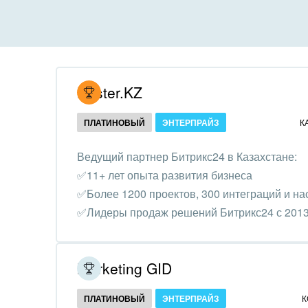
Все
Все
Внедрение CRM
Гост
бизн
Внедрение КЭДО
Госу
Hoster.KZ
Интеграция с 1С
Комм
ПЛАТИНОВЫЙ
ЭНТЕРПРАЙЗ
К
Организация задач и
проектов
Неко
Ведущий партнер Битрикс24 в Казахстане:
орга
✅11+ лет опыта развития бизнеса
Внедрение Бизнес-
Благ
✅Более 1200 проектов, 300 интеграций и на
процессов
Недв
✅Лидеры продаж решений Битрикс24 с 2013
Системное
комп
администрирование
Обра
Marketing GID
Создание сайтов
Обще
ПЛАТИНОВЫЙ
ЭНТЕРПРАЙЗ
К
Интернет-магазин и CRM
орга