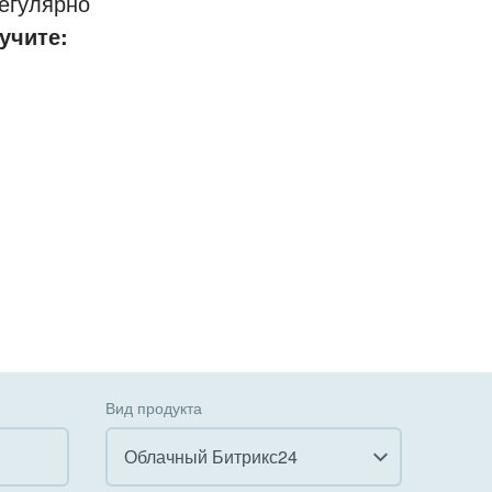
егулярно
учите:
Вид продукта
Облачный Битрикс24