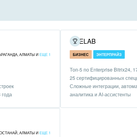
инично-ресторанный
ес
дарственные организации
ONELAB
унальные услуги, ЖКХ
АРАГАНДА
,
АЛМАТЫ
И
ЕЩЕ 1
БИЗНЕС
ЭНТЕРПРАЙЗ
ммерческие, религиозные
Топ-5 по Enterprise Bitrix24, 
низации,
25 сертифицированных спец
отворительность
строек
Сложные интеграции, автомат
ижимость, риэлтерские
 года
аналитика и AI-ассистенты
ании
зование, наука
ственно-политические
ОСТАНАЙ
,
АЛМАТЫ
И
ЕЩЕ 1
низации