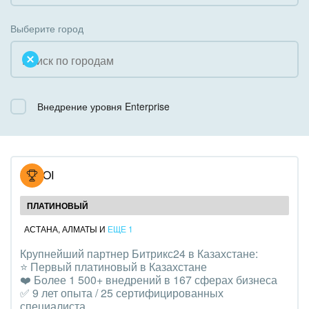
Коробочная версия
Благотворительность
Создание сайтов
Выберите город
Недвижимость, риэлтерские компании
Интернет-магазин и CRM
Образование, наука
Крупные корпоративные внедрения
Общественно-политические организации
Внедрение уровня Enterprise
Внедрение для медицины
Охрана, безопасность
Внедрение для гос.организаций
Промышленность
Внедрение онлайн-продаж
NOVOI
СМИ, издательства, справочники
Внедрение онлайн-офиса / Интранета
ПЛАТИНОВЫЙ
Страхование
АСТАНА
,
АЛМАТЫ
И
ЕЩЕ 1
Крупнейший партнер Битрикс24 в Казахстане:
Строительство, ремонт и благоустройство
⭐️ Первый платиновый в Казахстане
❤️ Более 1 500+ внедрений в 167 сферах бизнеса
Транспорт, Авиация, автобизнес
✅ 9 лет опыта / 25 сертифицированных
специалиста