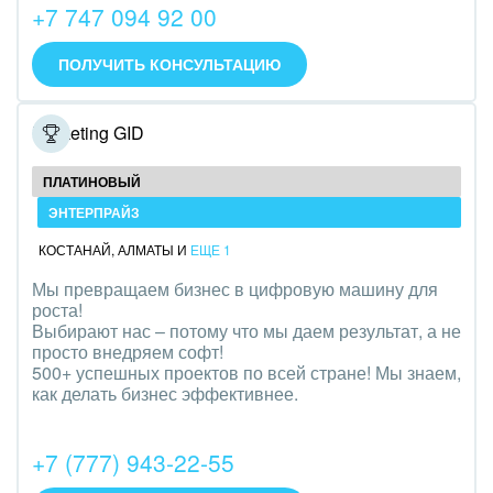
+7 747 094 92 00
IT, Интернет
ПОЛУЧИТЬ КОНСУЛЬТАЦИЮ
Консалтинговые и управленческие услуги
Культурные события, спорт, шоу-бизнес
Marketing GID
Логистика
ПЛАТИНОВЫЙ
ЭНТЕРПРАЙЗ
Мебель, лес, деревообработка
КОСТАНАЙ
,
АЛМАТЫ
И
ЕЩЕ 1
Медицина и фармацевтика
Мы превращаем бизнес в цифровую машину для
роста!
Металлургия
Выбирают нас – потому что мы даем результат, а не
просто внедряем софт!
Мода, одежда, аксессуары, стиль
500+ успешных проектов по всей стране! Мы знаем,
как делать бизнес эффективнее.
Нефть, газ
+7 (777) 943-22-55
Оборудование, техника