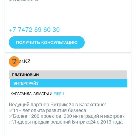
Трудоустройство
Красота, фитнес, спорт
+7 7472 69 60 30
PR, маркетинг, реклама,
ПОЛУЧИТЬ КОНСУЛЬТАЦИЮ
АПК и пищевая промышленность
Выставки, семинары, конференции
Hoster.KZ
Горнодобывающая отрасль
ПЛАТИНОВЫЙ
Досуг, туризм и отдых
ЭНТЕРПРАЙЗ
КАРАГАНДА
,
АЛМАТЫ
И
ЕЩЕ 1
Изготовление памятников и мемориальных
Ведущий партнер Битрикс24 в Казахстане:
комплексов
✅11+ лет опыта развития бизнеса
✅Более 1200 проектов, 300 интеграций и настроек
Инвестиционный бизнес
✅Лидеры продаж решений Битрикс24 с 2013 года
Интерьер, дизайн, декор