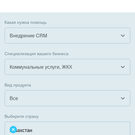
Какая нужна помощь
Внедрение CRM
Все
Специализация вашего бизнеса
Внедрение CRM
Коммунальные услуги, ЖКХ
Внедрение КЭДО
Все
Вид продукта
Интеграция с 1С
Гостинично-ресторанный бизнес
Все
Организация задач и проектов
Государственные организации
Все
Внедрение Бизнес-процессов
Выберите страну
Коммунальные услуги, ЖКХ
Облачный Битрикс24
Системное администрирование
Некоммерческие, религиозные организации,