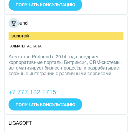
ПОЛУЧИТЬ КОНСУЛЬТАЦИЮ
Полиграфия
Ритуальные услуги
Profound
Рынки и торговля
ЗОЛОТОЙ
Связь и телекоммуникации
АЛМАТЫ
,
АСТАНА
Агентство Profound с 2014 года внедряет
Финансы, бухгалтерия, банки
корпоративные порталы Битрикс24, CRM-системы,
автоматизирует бизнес-процессы и разрабатывает
Химия и нефтехимия
сложные интеграции с различными сервисами.
Электроэнергетика
+7 777 132 1715
Ювелирное дело
ПОЛУЧИТЬ КОНСУЛЬТАЦИЮ
Юриспруденция
LIGASOFT