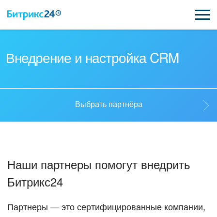
ВОЗМОЖНОСТИ
Внедрение и настройка CRM
ЦЕНЫ
ИНТЕГРАЦИИ
Выбрать партнёра
ВНЕДРЕНИЕ
Выбрать партнёра
ПОДДЕРЖКА
Наши партнеры помогут внедрить
Стать партнёром
Битрикс24
ҚАЗАҚША
Кейсы партнеров
ПОЛУЧИТЬ БЕСПЛАТНО
Партнеры — это сертифицированные компании,