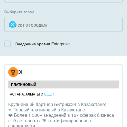
Коробочная версия
Благотворительность
Создание сайтов
Выберите город
Недвижимость, риэлтерские компании
Интернет-магазин и CRM
Образование, наука
Крупные корпоративные внедрения
Общественно-политические организации
Внедрение уровня Enterprise
Внедрение для медицины
Охрана, безопасность
Внедрение для гос.организаций
Промышленность
Внедрение онлайн-продаж
NOVOI
СМИ, издательства, справочники
Внедрение онлайн-офиса / Интранета
ПЛАТИНОВЫЙ
Страхование
АСТАНА
,
АЛМАТЫ
И
ЕЩЕ 1
Крупнейший партнер Битрикс24 в Казахстане:
Строительство, ремонт и благоустройство
⭐️ Первый платиновый в Казахстане
❤️ Более 1 500+ внедрений в 167 сферах бизнеса
Транспорт, Авиация, автобизнес
✅ 9 лет опыта / 25 сертифицированных
специалиста