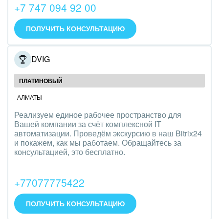
+7 747 094 92 00
IT, Интернет
ПОЛУЧИТЬ КОНСУЛЬТАЦИЮ
Консалтинговые и управленческие услуги
Культурные события, спорт, шоу-бизнес
PRODVIG
Логистика
ПЛАТИНОВЫЙ
АЛМАТЫ
Мебель, лес, деревообработка
Реализуем единое рабочее пространство для
Медицина и фармацевтика
Вашей компании за счёт комплексной IT
автоматизации. Проведём экскурсию в наш Bitrix24
и покажем, как мы работаем. Обращайтесь за
Металлургия
консультацией, это бесплатно.
Мода, одежда, аксессуары, стиль
+77077775422
Нефть, газ
ПОЛУЧИТЬ КОНСУЛЬТАЦИЮ
Оборудование, техника