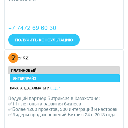
Трудоустройство
Красота, фитнес, спорт
+7 7472 69 60 30
PR, маркетинг, реклама,
ПОЛУЧИТЬ КОНСУЛЬТАЦИЮ
АПК и пищевая промышленность
Выставки, семинары, конференции
Hoster.KZ
Горнодобывающая отрасль
ПЛАТИНОВЫЙ
Досуг, туризм и отдых
ЭНТЕРПРАЙЗ
КАРАГАНДА
,
АЛМАТЫ
И
ЕЩЕ 1
Изготовление памятников и мемориальных
Ведущий партнер Битрикс24 в Казахстане:
комплексов
✅11+ лет опыта развития бизнеса
✅Более 1200 проектов, 300 интеграций и настроек
Инвестиционный бизнес
✅Лидеры продаж решений Битрикс24 с 2013 года
Интерьер, дизайн, декор