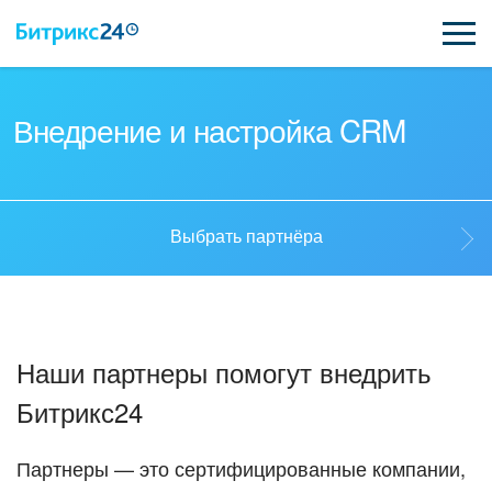
ВОЗМОЖНОСТИ
Внедрение и настройка CRM
ЦЕНЫ
ИНТЕГРАЦИИ
Выбрать партнёра
ВНЕДРЕНИЕ
Выбрать партнёра
ПОДДЕРЖКА
Наши партнеры помогут внедрить
Стать партнёром
Битрикс24
ҚАЗАҚША
Кейсы партнеров
ПОЛУЧИТЬ БЕСПЛАТНО
Партнеры — это сертифицированные компании,