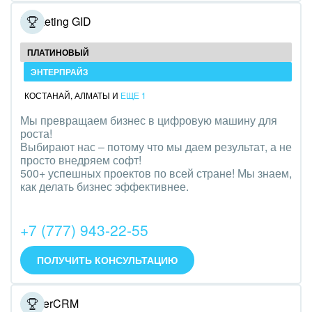
Полиграфия
Marketing GID
Ритуальные услуги
ПЛАТИНОВЫЙ
ЭНТЕРПРАЙЗ
Рынки и торговля
КОСТАНАЙ
,
АЛМАТЫ
И
ЕЩЕ 1
Связь и телекоммуникации
Мы превращаем бизнес в цифровую машину для
роста!
Финансы, бухгалтерия, банки
Выбирают нас – потому что мы даем результат, а не
просто внедряем софт!
Химия и нефтехимия
500+ успешных проектов по всей стране! Мы знаем,
как делать бизнес эффективнее.
Электроэнергетика
+7 (777) 943-22-55
Ювелирное дело
Юриспруденция
ПОЛУЧИТЬ КОНСУЛЬТАЦИЮ
CleverCRM