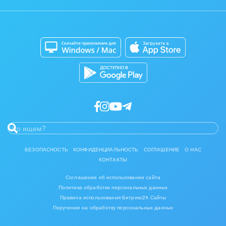
Контакт-центр
Мобильное приложение
Задать вопрос
Сайты
Приложение для Windows и Mac
Магазины
Каталог приложений
Разработчикам приложений
БЕЗОПАСНОСТЬ
КОНФИДЕНЦИАЛЬНОСТЬ
СОГЛАШЕНИЕ
О НАС
КОНТАКТЫ
Соглашение об использовании сайта
Политика обработки персональных данных
Правила использования Битрикс24.Сайты
Поручение на обработку персональных данных