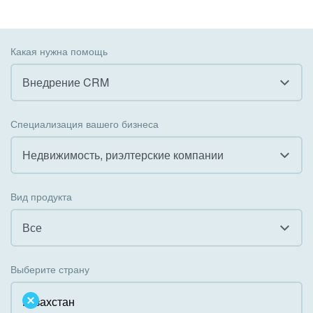
Какая нужна помощь
Внедрение CRM
Все
Специализация вашего бизнеса
Внедрение CRM
Недвижимость, риэлтерские компании
Внедрение КЭДО
Все
Вид продукта
Интеграция с 1С
Гостинично-ресторанный бизнес
Все
Организация задач и проектов
Государственные организации
Все
Внедрение Бизнес-процессов
Выберите страну
Коммунальные услуги, ЖКХ
Облачный Битрикс24
Системное администрирование
Некоммерческие, религиозные организации,