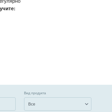
егулярно
учите:
Вид продукта
Все