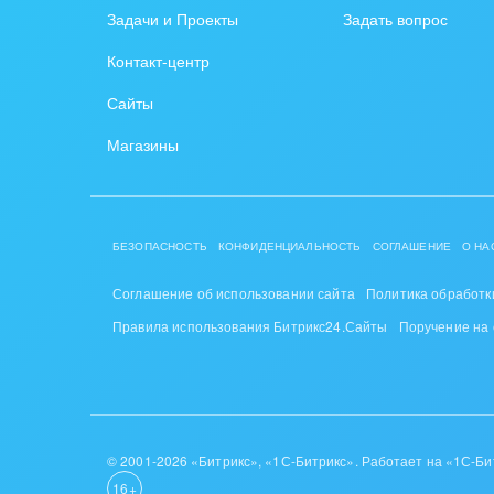
Задачи и Проекты
Задать вопрос
Крупные корпоративные
Охра
Контакт-центр
внедрения
Пром
Сайты
Внедрение для медицины
СМИ,
Магазины
Внедрение для
спра
гос.организаций
Стра
Внедрение онлайн-
БЕЗОПАСНОСТЬ
КОНФИДЕНЦИАЛЬНОСТЬ
СОГЛАШЕНИЕ
О НА
продаж
Строи
благ
Соглашение об использовании сайта
Политика обработк
Внедрение онлайн-офиса
Правила использования Битрикс24.Сайты
Поручение на
/ Интранета
Тран
авто
Труд
Красо
© 2001-2026 «Битрикс», «1С-Битрикс». Работает на «1С-Би
16+