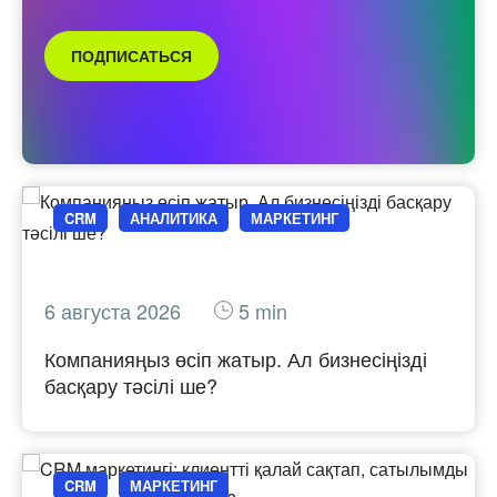
ПОДПИСАТЬСЯ
CRM
АНАЛИТИКА
МАРКЕТИНГ
6 августа 2026
5 min
Компанияңыз өсіп жатыр. Ал бизнесіңізді
басқару тәсілі ше?
CRM
МАРКЕТИНГ