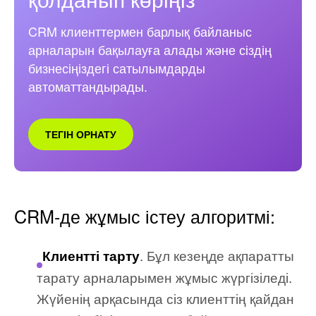
CRM клиенттермен барлық байланыс
арналарын бақылауға алады және сіздің
бизнесіңіздегі сатылымдарды
автоматтандырады.
ТЕГІН ОРНАТУ
CRM-де жұмыс істеу алгоритмі:
. Бұл кезеңде ақпаратты
Клиентті тарту
тарату арналарымен жұмыс жүргізіледі.
Жүйенің арқасында сіз клиенттің қайдан