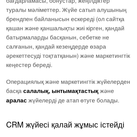
бағдарламасы, бонустар, жеңілдіктер
туралы мәліметтер. Жүйе сатып алушының
брендпен байланысын ескереді (ол сайтқа
қашан және қаншалықты жиі кірген, қандай
батырмаларды басқанын, себетке не
салғанын, қандай кезеңдерде өзара
әрекеттесуді тоқтатқанын) және маркетингтік
кеңестер береді.
Операциялық және маркетингтік жүйелерден
басқа
және
салалық, ынтымақтастық
жүйелерді де атап өтуге болады.
аралас
CRM жүйесі қалай жұмыс істейді