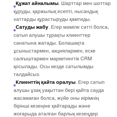
. Шарттар мен шоттар
Құжат айналымы
құруды, қаржылық есепті, нысандық
хаттарды құрастыруды қамтиды.
. Егер мәміле сәтті болса,
Сатуды жабу
сатып алушы тұрақты клиенттер
санатына жатады. Болашақта
ұсыныстармен, акциялармен, еске
салғыштармен маркетингтік CRM
қосылады. Осы кезде сатылымды
талдайсыз.
. Егер сатып
Клиенттің қайта оралуы
алушы ұзақ уақыттан бері қайта сауда
жасамаған болса, жүйе оны иірімнің
бірінші кезеңіне қайтарады және
жоғарыда аталған барлық кезеңдер