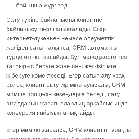
бойынша жүргізеді.
Сату түріне байланысты клиентпен
байланысу тәсілі анықталады. Егер
интернет-дүкеннен немесе әлеуметтік
желіден сатып алынса, CRM автоматты
түрде өтініш жасайды. Бұл менеджерге тез
тапсырыс беруге және оны жеткізілімге
жіберуге көмектеседі. Егер сатып алу ұзақ
болса, клиент сату иіріміне ауысады, CRM
мәміле процесін кезеңдерге бөледі, сату
амалдарын жасап, олардың әрқайсысында
конверсия пайызын анықтайды.
Егер мәміле жасалса, CRM клиентті тұрақты
клиентке ауыстырады. Бағдарлама