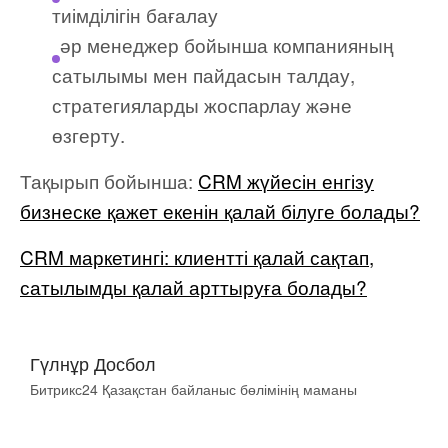
тиімділігін бағалау
әр менеджер бойынша компанияның
сатылымы мен пайдасын талдау,
стратегияларды жоспарлау және
өзгерту.
Тақырып бойынша:
CRM жүйесін енгізу
бизнеске қажет екенін қалай білуге болады?
CRM маркетингі: клиентті қалай сақтап,
сатылымды қалай арттыруға болады?
Гүлнұр Досбол
Битрикс24 Қазақстан байланыс бөлімінің маманы