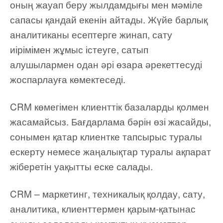
оның жауап беру жылдамдығы мен мәміле
сапасы қандай екенін айтады. Жүйе барлық
аналитиканы есептерге жинап, сату
иірімімен жұмыс істеуге, сатып
алушылармен одан әрі өзара әрекеттесуді
жоспарлауға көмектеседі.
CRM көмегімен клиенттік базаларды қолмен
жасамайсыз. Бағдарлама бәрін өзі жасайды,
сонымен қатар клиентке тапсырыс туралы
ескерту немесе жаңалықтар туралы ақпарат
жіберетін уақытты еске салады.
CRM – маркетинг, техникалық қолдау, сату,
аналитика, клиенттермен қарым-қатынас