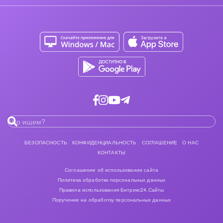
Задать вопрос
Сайты
Приложение для Windows и Mac
Магазины
Каталог приложений
Разработчикам приложений
БЕЗОПАСНОСТЬ
КОНФИДЕНЦИАЛЬНОСТЬ
СОГЛАШЕНИЕ
О НАС
КОНТАКТЫ
Соглашение об использовании сайта
Политика обработки персональных данных
Правила использования Битрикс24.Сайты
Поручение на обработку персональных данных