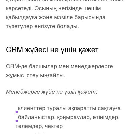
көрсетеді. Осының негізінде шешім
қабылдауға және мәміле барысында
түзетулер енгізуге болады.
CRM жүйесі не үшін қажет
CRM-де басшылар мен менеджерлерге
жұмыс істеу ыңғайлы.
:
Менеджерге жүйе не үшін қажет
клиенттер туралы ақпаратты сақтауға
байланыстар, қоңыраулар, өтінімдер,
төлемдер, чектер