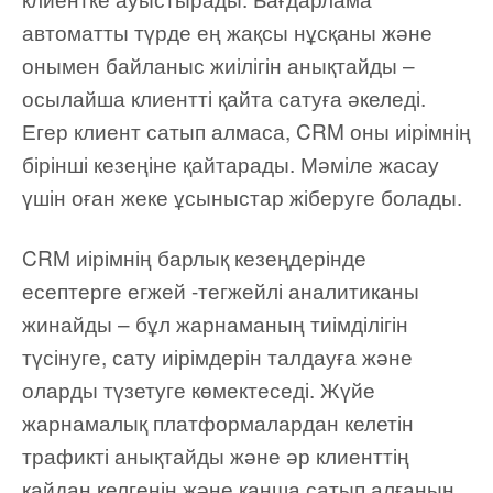
автоматты түрде ең жақсы нұсқаны және
онымен байланыс жиілігін анықтайды –
осылайша клиентті қайта сатуға әкеледі.
Егер клиент сатып алмаса, CRM оны иірімнің
бірінші кезеңіне қайтарады. Мәміле жасау
үшін оған жеке ұсыныстар жіберуге болады.
CRM иірімнің барлық кезеңдерінде
есептерге егжей -тегжейлі аналитиканы
жинайды – бұл жарнаманың тиімділігін
түсінуге, сату иірімдерін талдауға және
оларды түзетуге көмектеседі. Жүйе
жарнамалық платформалардан келетін
трафикті анықтайды және әр клиенттің
қайдан келгенін және қанша сатып алғанын