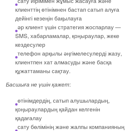
сату иірімімен жұмыс жасауға және
клиенттің өтінімнен бастап сатып алуға
дейінгі кезеңін бақылауға
әр клиент үшін стратегия жоспарлау —
SMS, хабарламалар, қоңыраулар, жеке
кездесулер
телефон арқылы әңгімелесулерді жазу,
клиентпен хат алмасуды және басқа
құжаттаманы сақтау.
:
Басшыға не үшін қажет
өтінімдердің, сатып алушылардың,
қоңыраулардың қайдан келгенін
қадағалау
сату бөлімінің және жалпы компанияның