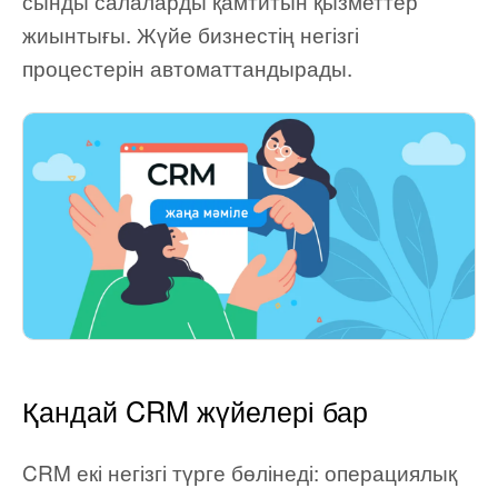
сынды салаларды қамтитын қызметтер
жиынтығы. Жүйе бизнестің негізгі
процестерін автоматтандырады.
Қандай CRM жүйелері бар
CRM екі негізгі түрге бөлінеді: операциялық