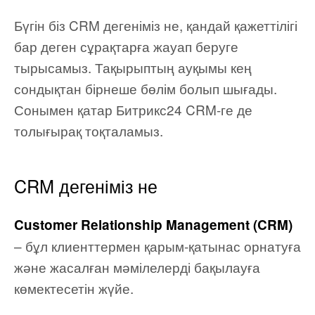
Бүгін біз CRM дегеніміз не, қандай қажеттілігі
бар деген сұрақтарға жауап беруге
тырысамыз. Тақырыптың ауқымы кең
сондықтан бірнеше бөлім болып шығады.
Сонымен қатар Битрикс24 CRM-ге де
толығырақ тоқталамыз.
CRM дегеніміз не
Customer Relationship Management (CRM)
– бұл клиенттермен қарым-қатынас орнатуға
және жасалған мәмілелерді бақылауға
көмектесетін жүйе.