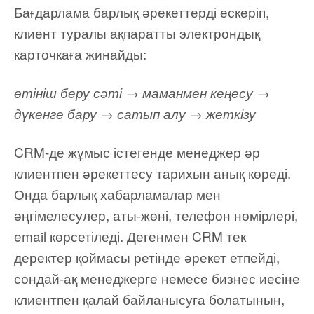
Бағдарлама барлық әрекеттерді ескеріп,
клиент туралы ақпаратты электрондық
карточкаға жинайды:
өтініш беру сәті → маманмен кеңесу →
дүкенге бару → сатып алу → жеткізу
CRM-де жұмыс істегенде менеджер әр
клиентпен әрекеттесу тарихын анық көреді.
Онда барлық хабарламалар мен
әңгімелесулер, аты-жөні, телефон нөмірлері,
email көрсетіледі. Дегенмен CRM тек
деректер қоймасы ретінде әрекет етпейді,
сондай-ақ менеджерге немесе бизнес иесіне
клиентпен қалай байланысуға болатынын,