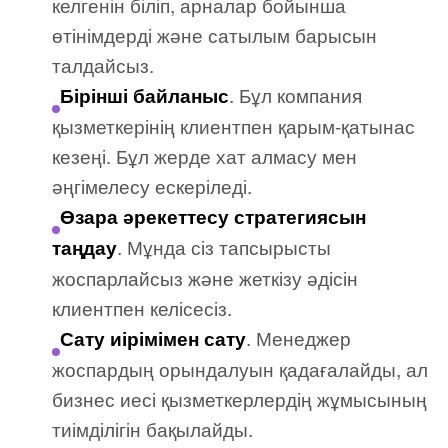
келгенін біліп, арналар бойынша
өтінімдерді және сатылым барысын
талдайсыз.
. Бұл компания
Бірінші байланыс
қызметкерінің клиентпен қарым-қатынас
кезеңі. Бұл жерде хат алмасу мен
әңгімелесу ескеріледі.
Өзара әрекеттесу стратегиясын
. Мұнда сіз тапсырысты
таңдау
жоспарлайсыз және жеткізу әдісін
клиентпен келісесіз.
. Менеджер
Сату иірімімен сату
жоспардың орындалуын қадағалайды, ал
бизнес иесі қызметкерлердің жұмысының
тиімділігін бақылайды.