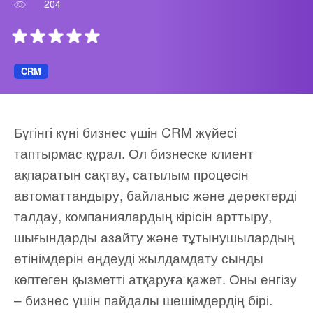
204
ВХОД
ВХОД
CRM
Бүгінгі күні бизнес үшін CRM жүйесі
таптырмас құрал. Ол бизнеске клиент
ақпаратын сақтау, сатылым процесін
автоматтандыру, байланыс және деректерді
талдау, компаниялардың кірісін арттыру,
шығындарды азайту және тұтынушылардың
өтінімдерін өңдеуді жылдамдату сынды
көптеген қызметті атқаруға қажет. Оны енгізу
– бизнес үшін пайдалы шешімдердің бірі.