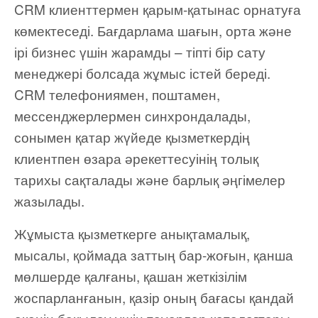
CRM клиенттермен қарым-қатынас орнатуға
көмектеседі. Бағдарлама шағын, орта және
ірі бизнес үшін жарамды – тіпті бір сату
менеджері болсада жұмыс істей береді.
CRM телефониямен, поштамен,
мессенджерлермен синхрондалады,
сонымен қатар жүйеде қызметкердің
клиентпен өзара әрекеттесуінің толық
тарихы сақталады және барлық әңгімелер
жазылады.
Жұмыста қызметкерге анықтамалық,
мысалы, қоймада заттың бар-жоғын, қанша
мөлшерде қалғаны, қашан жеткізілім
жоспарланғанын, қазір оның бағасы қандай