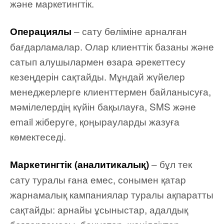
және маркетингтік.
– сату бөліміне арналған
Операциялы
бағдарламалар. Олар клиенттік базаны және
сатып алушылармен өзара әрекеттесу
кезеңдерін сақтайды. Мұндай жүйелер
менеджерлерге клиенттермен байланысуға,
мәмілелердің күйін бақылауға, SMS және
email жіберуге, қоңырауларды жазуға
көмектеседі.
– бұл тек
Маркетингтік (аналитикалық)
сату туралы ғана емес, сонымен қатар
жарнамалық кампаниялар туралы ақпаратты
сақтайды: арнайы ұсыныстар, адалдық