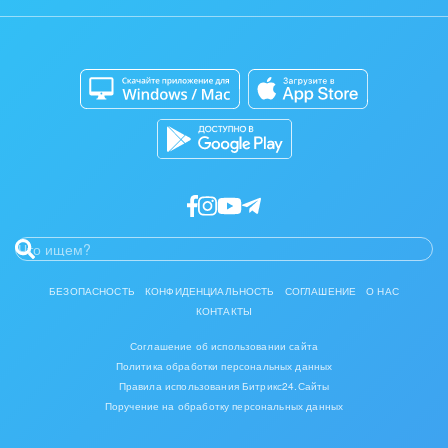
Задать вопрос
Интерьер, дизайн, декор
Сайты
Приложение для Windows и Mac
IT, Интернет
Магазины
Каталог приложений
Консалтинговые и управленческие услуги
Разработчикам приложений
Культурные события, спорт, шоу-бизнес
Логистика
Мебель, лес, деревообработка
Медицина и фармацевтика
БЕЗОПАСНОСТЬ
КОНФИДЕНЦИАЛЬНОСТЬ
СОГЛАШЕНИЕ
О НАС
КОНТАКТЫ
Металлургия
Соглашение об использовании сайта
Мода, одежда, аксессуары, стиль
Политика обработки персональных данных
Правила использования Битрикс24.Сайты
Поручение на обработку персональных данных
Нефть, газ