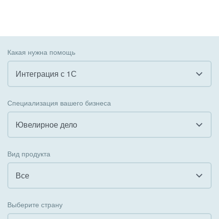
Какая нужна помощь
Интеграция с 1С
Все
Специализация вашего бизнеса
Внедрение CRM
Ювелирное дело
Внедрение КЭДО
Все
Вид продукта
Интеграция с 1С
Гостинично-ресторанный бизнес
Все
Организация задач и проектов
Государственные организации
Все
Внедрение Бизнес-процессов
Выберите страну
Коммунальные услуги, ЖКХ