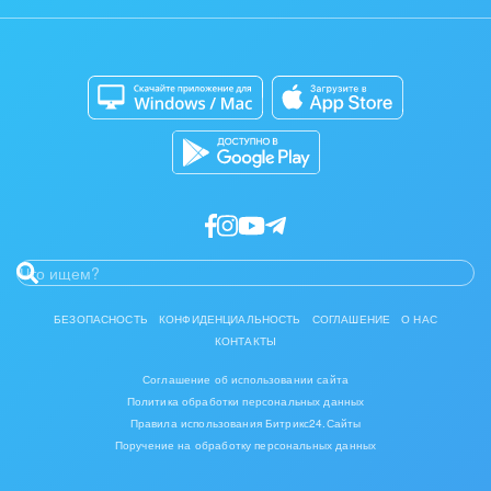
Задать вопрос
Интерьер, дизайн, декор
Сайты
Приложение для Windows и Mac
IT, Интернет
Магазины
Каталог приложений
Консалтинговые и управленческие услуги
Разработчикам приложений
Культурные события, спорт, шоу-бизнес
Логистика
Мебель, лес, деревообработка
Медицина и фармацевтика
БЕЗОПАСНОСТЬ
КОНФИДЕНЦИАЛЬНОСТЬ
СОГЛАШЕНИЕ
О НАС
КОНТАКТЫ
Металлургия
Соглашение об использовании сайта
Мода, одежда, аксессуары, стиль
Политика обработки персональных данных
Правила использования Битрикс24.Сайты
Поручение на обработку персональных данных
Нефть, газ