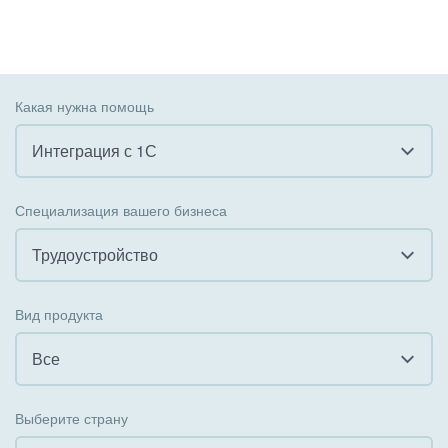
Какая нужна помощь
Интеграция с 1С
Все
Специализация вашего бизнеса
Внедрение CRM
Трудоустройство
Внедрение КЭДО
Все
Вид продукта
Интеграция с 1С
Гостинично-ресторанный бизнес
Все
Организация задач и проектов
Государственные организации
Все
Внедрение Бизнес-процессов
Выберите страну
Коммунальные услуги, ЖКХ