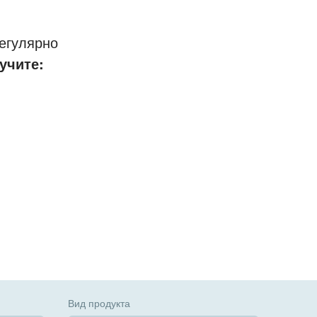
егулярно
учите:
Вид продукта