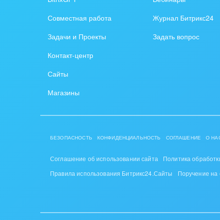
Создание сайтов
Обще
Совместная работа
Журнал Битрикс24
Интернет-магазин и CRM
орга
Задачи и Проекты
Задать вопрос
Крупные корпоративные
Охра
Контакт-центр
внедрения
Пром
Сайты
Внедрение для медицины
СМИ,
Магазины
Внедрение для
спра
гос.организаций
Стра
Внедрение онлайн-
БЕЗОПАСНОСТЬ
КОНФИДЕНЦИАЛЬНОСТЬ
СОГЛАШЕНИЕ
О НА
продаж
Строи
благ
Соглашение об использовании сайта
Политика обработк
Внедрение онлайн-офиса
Правила использования Битрикс24.Сайты
Поручение на
/ Интранета
Тран
авто
Труд