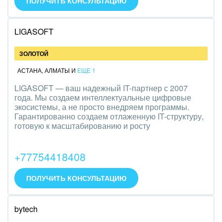
ПОЛУЧИТЬ КОНСУЛЬТАЦИЮ
Оборудование, техника
Полиграфия
LIGASOFT
Ритуальные услуги
ЗОЛОТОЙ
Рынки и торговля
АСТАНА
,
АЛМАТЫ
И
ЕЩЕ 1
LIGASOFT — ваш надежный IT-партнер с 2007
Связь и телекоммуникации
года. Мы создаем интеллектуальные цифровые
экосистемы, а не просто внедряем программы.
Финансы, бухгалтерия, банки
Гарантированно создаем отлаженную IT-структуру,
готовую к масштабированию и росту
Химия и нефтехимия
+77754418408
Электроэнергетика
ПОЛУЧИТЬ КОНСУЛЬТАЦИЮ
Ювелирное дело
Юриспруденция
bytech