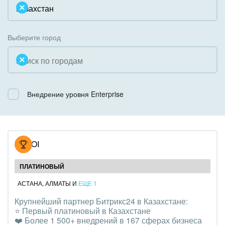
Облачный Битрикс24
Системное администрирование
Некоммерческие, религиозные организации,
Коробочная версия
Благотворительность
Создание сайтов
Выберите город
Недвижимость, риэлтерские компании
Интернет-магазин и CRM
Образование, наука
Крупные корпоративные внедрения
Общественно-политические организации
Внедрение уровня Enterprise
Внедрение для медицины
Охрана, безопасность
Внедрение для гос.организаций
Промышленность
Внедрение онлайн-продаж
NOVOI
СМИ, издательства, справочники
Внедрение онлайн-офиса / Интранета
ПЛАТИНОВЫЙ
Страхование
АСТАНА
,
АЛМАТЫ
И
ЕЩЕ 1
Крупнейший партнер Битрикс24 в Казахстане:
Строительство, ремонт и благоустройство
⭐️ Первый платиновый в Казахстане
❤️ Более 1 500+ внедрений в 167 сферах бизнеса