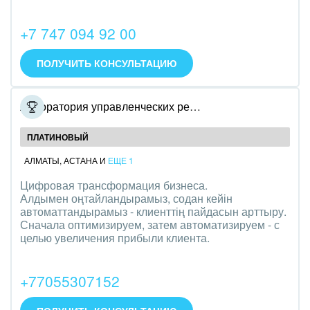
Интерьер, дизайн, декор
+7 747 094 92 00
IT, Интернет
ПОЛУЧИТЬ КОНСУЛЬТАЦИЮ
Консалтинговые и управленческие услуги
Культурные события, спорт, шоу-бизнес
Лаборатория управленческих решений
Логистика
ПЛАТИНОВЫЙ
АЛМАТЫ
,
АСТАНА
И
ЕЩЕ 1
Мебель, лес, деревообработка
Цифровая трансформация бизнеса.
Медицина и фармацевтика
Алдымен оңтайландырамыз, содан кейін
автоматтандырамыз - клиенттің пайдасын арттыру.
Сначала оптимизируем, затем автоматизируем - с
Металлургия
целью увеличения прибыли клиента.
Мода, одежда, аксессуары, стиль
+77055307152
Нефть, газ