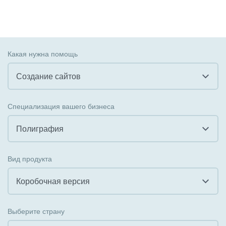
Какая нужна помощь
Создание сайтов
Все
Специализация вашего бизнеса
Внедрение CRM
Полиграфия
Внедрение КЭДО
Все
Вид продукта
Интеграция с 1С
Гостинично-ресторанный бизнес
Коробочная версия
Организация задач и проектов
Государственные организации
Все
Внедрение Бизнес-процессов
Выберите страну
Коммунальные услуги, ЖКХ