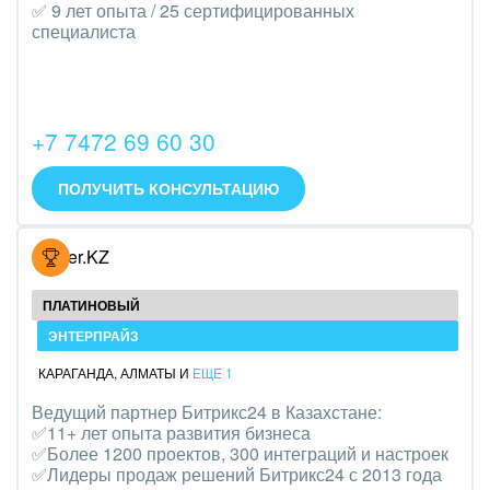
Транспорт, Авиация, автобизнес
✅ 9 лет опыта / 25 сертифицированных
специалиста
Трудоустройство
Красота, фитнес, спорт
+7 7472 69 60 30
PR, маркетинг, реклама,
ПОЛУЧИТЬ КОНСУЛЬТАЦИЮ
АПК и пищевая промышленность
Выставки, семинары, конференции
Hoster.KZ
Горнодобывающая отрасль
ПЛАТИНОВЫЙ
Досуг, туризм и отдых
ЭНТЕРПРАЙЗ
КАРАГАНДА
,
АЛМАТЫ
И
ЕЩЕ 1
Изготовление памятников и мемориальных
Ведущий партнер Битрикс24 в Казахстане:
комплексов
✅11+ лет опыта развития бизнеса
✅Более 1200 проектов, 300 интеграций и настроек
Инвестиционный бизнес
✅Лидеры продаж решений Битрикс24 с 2013 года